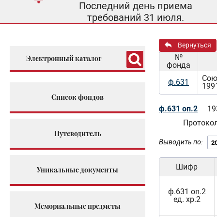
Последний день приема
требований 31 июля.
Вернуться
№
Электронный каталог
фонда
Сою
ф.631
199
Список фондов
ф.631 оп.2
19
Протоко
Путеводитель
Выводить по:
Шифр
Уникальные документы
ф.631 оп.2
ед. хр.2
Мемориальные предметы