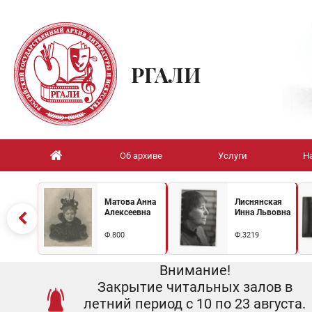
РГАЛИ
Об архиве
Услуги
Н
Матова Анна
Лиснянская
Алексеевна
Инна Львовна
Ф.800
Ф.3219
Внимание!
Закрытие читальных залов в
летний период с 10 по 23 августа.