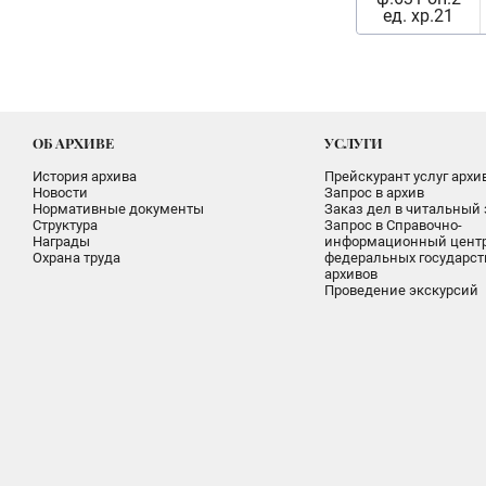
ед. хр.21
ОБ АРХИВЕ
УСЛУГИ
История архива
Прейскурант услуг архи
Новости
Запрос в архив
Нормативные документы
Заказ дел в читальный 
Структура
Запрос в Справочно-
Награды
информационный цент
Охрана труда
федеральных государс
архивов
Проведение экскурсий