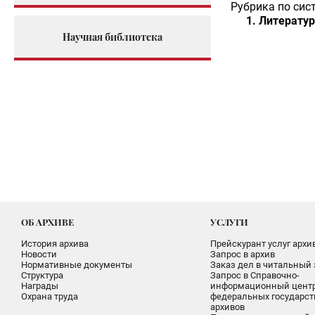
Рубрика по сис
Литератур
Научная библиотека
ОБ АРХИВЕ
УСЛУГИ
История архива
Прейскурант услуг архи
Новости
Запрос в архив
Нормативные документы
Заказ дел в читальный 
Структура
Запрос в Справочно-
Награды
информационный цент
Охрана труда
федеральных государс
архивов