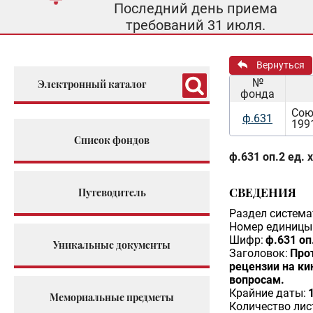
Последний день приема
требований 31 июля.
Вернуться
№
Электронный каталог
фонда
Сою
ф.631
199
Список фондов
ф.631 оп.2 ед. 
СВЕДЕНИЯ
Путеводитель
Раздел система
Номер единицы 
Шифр:
ф.631 оп.
Уникальные документы
Заголовок:
Про
рецензии на ки
вопросам.
Крайние даты:
Мемориальные предметы
Количество лис