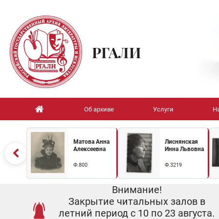
РГАЛИ
Об архиве
Услуги
Н
Матова Анна
Лиснянская
Алексеевна
Инна Львовна
Ф.800
Ф.3219
Внимание!
Закрытие читальных залов в
летний период с 10 по 23 августа.