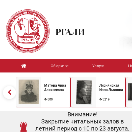
РГАЛИ
Об архиве
Услуги
Н
Матова Анна
Лиснянская
Алексеевна
Инна Львовна
Ф.800
Ф.3219
Внимание!
Закрытие читальных залов в
летний период с 10 по 23 августа.