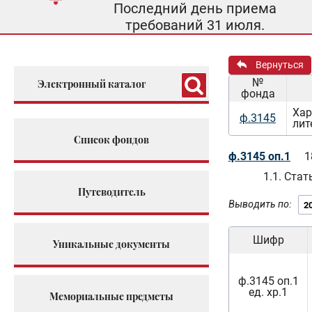
Последний день приема
требований 31 июля.
Вернуться
№
Электронный каталог
фонда
Хар
ф.3145
лит
Список фондов
ф.3145 оп.1
1
1.1. Стат
Путеводитель
Выводить по:
Шифр
Уникальные документы
ф.3145 оп.1
ед. хр.1
Мемориальные предметы