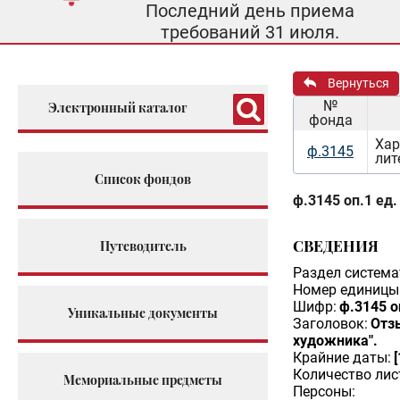
Последний день приема
требований 31 июля.
Вернуться
№
Электронный каталог
фонда
Хар
ф.3145
лит
Список фондов
ф.3145 оп.1 ед.
СВЕДЕНИЯ
Путеводитель
Раздел система
Номер единицы 
Шифр:
ф.3145 о
Уникальные документы
Заголовок:
Отзы
художника".
Крайние даты:
Количество лис
Мемориальные предметы
Персоны: