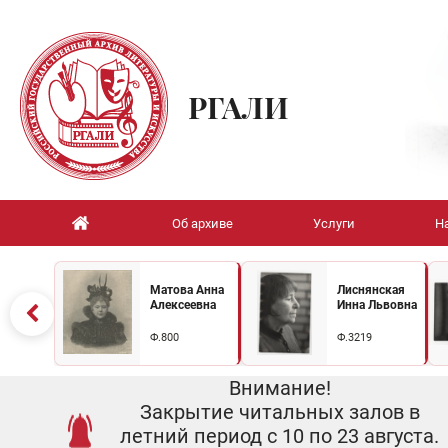
РГАЛИ
Об архиве
Услуги
Н
Матова Анна
Лиснянская
Алексеевна
Инна Львовна
Ф.800
Ф.3219
Внимание!
Закрытие читальных залов в
летний период с 10 по 23 августа.