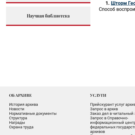
Шторм Гео
Способ воспрои
Научная библиотека
ОБ АРХИВЕ
УСЛУГИ
История архива
Прейскурант услуг архи
Новости
Запрос в архив
Нормативные документы
Заказ дел в читальный 
Структура
Запрос в Справочно-
Награды
информационный цент
Охрана труда
федеральных государс
архивов