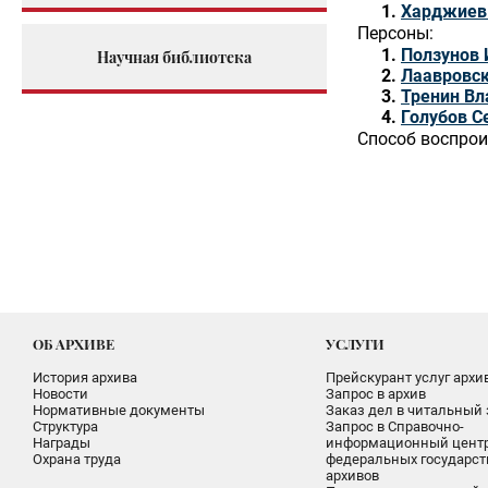
Харджиев
Персоны:
Ползунов 
Научная библиотека
Лаавровск
Тренин В
Голубов С
Способ воспрои
ОБ АРХИВЕ
УСЛУГИ
История архива
Прейскурант услуг архи
Новости
Запрос в архив
Нормативные документы
Заказ дел в читальный 
Структура
Запрос в Справочно-
Награды
информационный цент
Охрана труда
федеральных государс
архивов