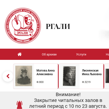
РГАЛИ
Об архиве
Услуги
Н
Матова Анна
Лиснянская
Алексеевна
Инна Львовна
Ф.800
Ф.3219
Внимание!
Закрытие читальных залов в
летний период с 10 по 23 августа.