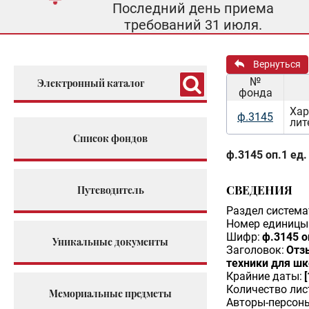
Последний день приема
требований 31 июля.
Вернуться
№
Электронный каталог
фонда
Хар
ф.3145
лит
Список фондов
ф.3145 оп.1 ед.
СВЕДЕНИЯ
Путеводитель
Раздел система
Номер единицы 
Шифр:
ф.3145 о
Уникальные документы
Заголовок:
Отзы
техники для шк
Крайние даты:
Количество лис
Мемориальные предметы
Авторы-персон