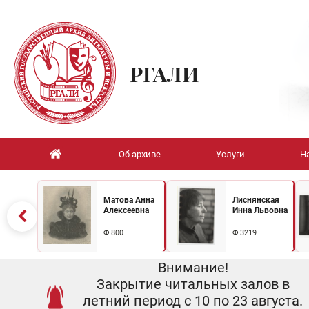
РГАЛИ
Об архиве
Услуги
Н
Матова Анна
Лиснянская
Алексеевна
Инна Львовна
Ф.800
Ф.3219
Внимание!
Закрытие читальных залов в
летний период с 10 по 23 августа.