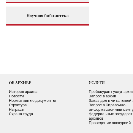
Научная библиотека
ОБ АРХИВЕ
УСЛУГИ
История архива
Прейскурант услуг архи
Новости
Запрос в архив
Нормативные документы
Заказ дел в читальный 
Структура
Запрос в Справочно-
Награды
информационный цент
Охрана труда
федеральных государс
архивов
Проведение экскурсий