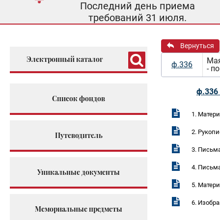
Последний день приема
требований 31 июля.
Вернуться
Электронный каталог
Мая
ф.336
- п
ф.336 
Список фондов
1. Матер
2. Рукопи
Путеводитель
3. Письм
4. Письм
Уникальные документы
5. Матер
6. Изобр
Мемориальные предметы