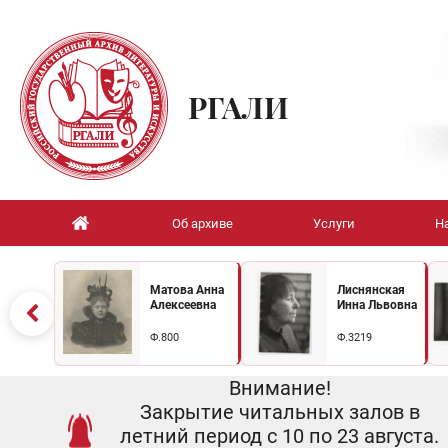
РГАЛИ
Об архиве
Услуги
Н
Матова Анна
Лиснянская
Алексеевна
Инна Львовна
Ф.800
Ф.3219
Внимание!
Закрытие читальных залов в
летний период с 10 по 23 августа.