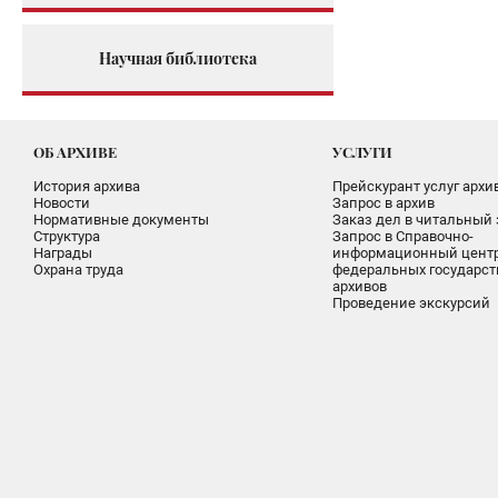
Научная библиотека
ОБ АРХИВЕ
УСЛУГИ
История архива
Прейскурант услуг архи
Новости
Запрос в архив
Нормативные документы
Заказ дел в читальный 
Структура
Запрос в Справочно-
Награды
информационный цент
Охрана труда
федеральных государс
архивов
Проведение экскурсий