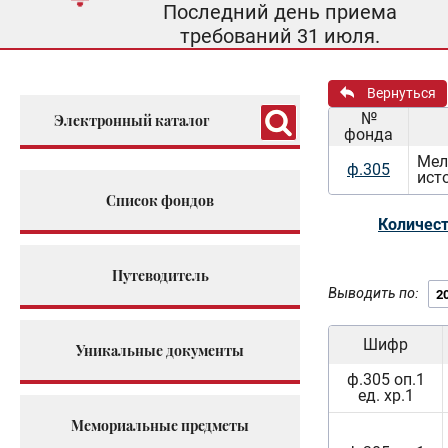
Последний день приема
требований 31 июля.
Вернуться
№
Электронный каталог
фонда
Мел
ф.305
ист
Список фондов
Количест
Путеводитель
Выводить по:
Шифр
Уникальные документы
ф.305 оп.1
ед. хр.1
Мемориальные предметы