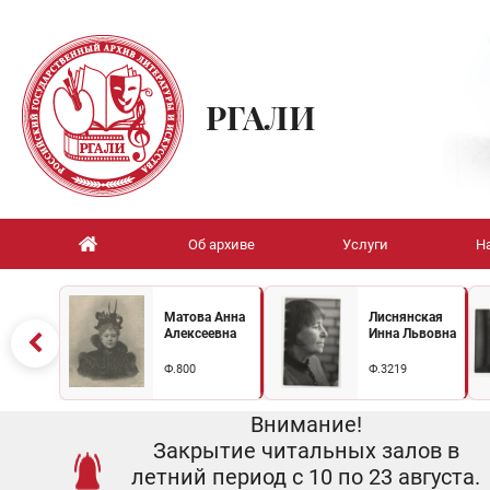
РГАЛИ
Об архиве
Услуги
Н
Матова Анна
Лиснянская
Алексеевна
Инна Львовна
Ф.800
Ф.3219
Внимание!
Закрытие читальных залов в
летний период с 10 по 23 августа.