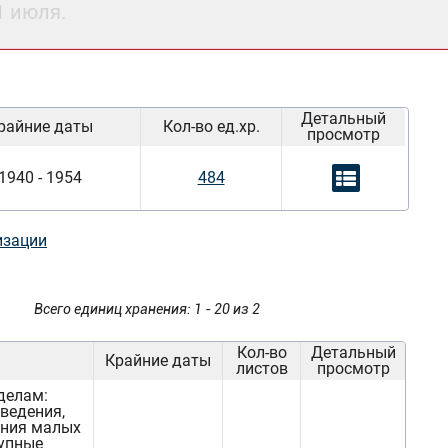
1 июля.
Детальный
райние даты
Кол-во ед.хр.
просмотр
1940 - 1954
484
изации
Всего единиц хранения: 1 - 20 из 2
Кол-во
Детальный
Крайние даты
листов
просмотр
делам:
ведения,
ения малых
рупные