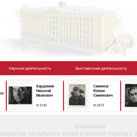
Научная деятельность
Выставочная деятельность
Харджиев
Семенов
Николай
Юлиан
на
Иванович
Семенович
Ф.3145
Ф.2875
Внимание!
Закрытие читальных залов в летний период с 10