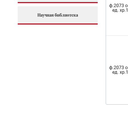
ф.2073 о
ед. хр.
Научная библиотека
ф.2073 о
ед. хр.