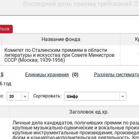
Последний день приема требований 3
ться
Название фонда
К
Комитет по Сталинским премиям в области
литературы и искусства при Совете Министров
СССР (Москва; 1939-1956)
.5
Единицы хранения
(0)
Разделы системат
6 год
о:
Сортировать:
Заголовок ед.хр.
Личные дела кандидатов, получивших премии по раз
крупные музыкально-сценические и вокальные произ
крупные инструментальные произведения, произвед
форм и концертно-исполнительская деятельность. К