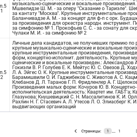
музыкально-сценические и вокальные произведения.
п.5
Мшвелидзе Ш. М. - за оперу "Сказание о Тариэле". Шеб
11
за кантату "Москва". Крупные инструментальные про
Баланчивадзе А. М. - за концерт для ф-п с орк. Будашки
за произведения для оркестра народн. инструмент. Пей
за симфонию № 1. Прокофьев С. С. - за сонату для скр
Чулаки М. И. - за симфонию № 2
Личные дела кандидатов, не получивших премию по 
крупные музыкально-сценические и вокальные произ
крупные инструментальные произведения, произвед
форм, концертно-исполнит. деятельность. Крупные м
сценические и вокальные произведен.: Александров А
Гокиэли В. Р. Голубев Е. К. Мейтус Ю. С. Овезов Д. Хо
п.5
Л. А. Эйгес О. К. Крупные инструментальные произвед
12
Барамишвили О. И. Гаджибеков С. Животов А. С. Кацма
Клебанов Д. Л. Таранов Г. П. Фридленлер А. Г. Щелоков
Произведения малых форм: Кочуров Ю. В. Концертно-
исполнительская деятельность: Квартет им. ГАБТ'а; К
Глазунова; Кнушевицкий С. Н. Массалитинов К. И. Орло
Рахлин Н. Г. Стасевич А. Л. Утесов Л. О. Элиасберг К. 
выдвигающих организаций
…
Страницы:
1
1