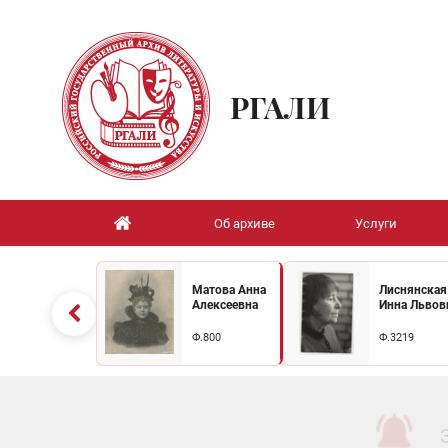
РГАЛИ
Об архиве
Услуги
Матова Анна
Лиснянская
Алексеевна
Инна Львов
Ф.800
Ф.3219