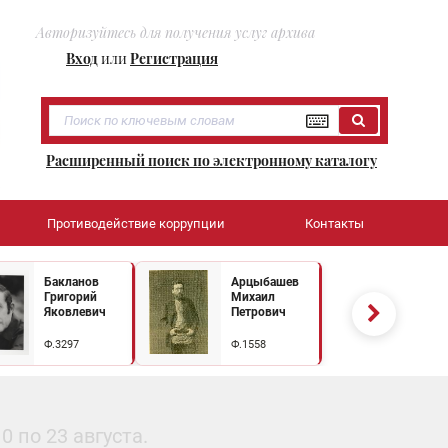
Авторизуйтесь для получения услуг архива
Вход
или
Регистрация
Расширенный поиск по электронному каталогу
Противодействие коррупции
Контакты
Бакланов
Арцыбашев
Григорий
Михаил
Яковлевич
Петрович
Ф.3297
Ф.1558
 по 23 августа.