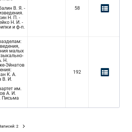
алин В. Я. -
58
изведения.
н Н. П. -
ко Н. И. -
ипки и ф-п.
разделам:
ведения,
ения малых
узыкально-
. Н.
дже-Эйнатов
ения:
192
н К. А.
 В. И.
вартет им.
в А. И.
И. Письма
Записей: 2