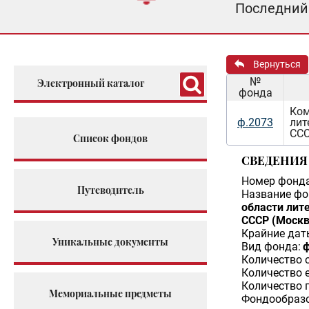
Последний 
Вернуться
№
Электронный каталог
фонда
Ком
ф.2073
лит
ССС
Список фондов
СВЕДЕНИЯ
Номер фонда
Путеводитель
Название фо
области лит
СССР (Москв
Крайние дат
Уникальные документы
Вид фонда:
ф
Количество 
Количество 
Количество 
Мемориальные предметы
Фондообразо