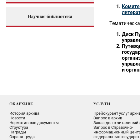
Комите
литера
Научная библиотека
Тематическа
Диск П
управл
Путево
госуда
органи
управл
и орга
ОБ АРХИВЕ
УСЛУГИ
История архива
Прейскурант услуг архи
Новости
Запрос в архив
Нормативные документы
Заказ дел в читальный 
Структура
Запрос в Справочно-
Награды
информационный цент
Охрана труда
федеральных государс