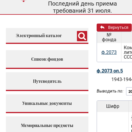
Последний день приема
требований 31 июля.
Вернуться
№
Электронный каталог
фонда
Ком
ф.2073
лит
ССС
Список фондов
ф.2073 оп.5
1943-1944
Путеводитель
Выводить по:
Уникальные документы
Шифр
Мемориальные предметы