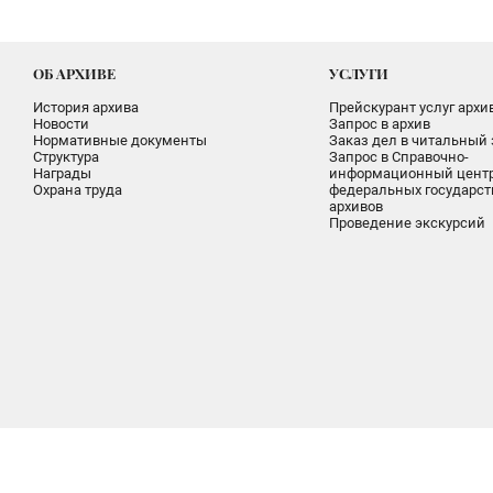
ОБ АРХИВЕ
УСЛУГИ
История архива
Прейскурант услуг архи
Новости
Запрос в архив
Нормативные документы
Заказ дел в читальный 
Структура
Запрос в Справочно-
Награды
информационный цент
Охрана труда
федеральных государс
архивов
Проведение экскурсий