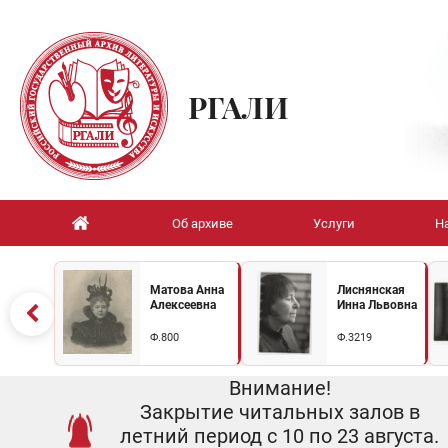
РГАЛИ
Об архиве
Услуги
Н
Матова Анна
Лиснянская
Алексеевна
Инна Львовна
Ф.800
Ф.3219
Внимание!
Закрытие читальных залов в
летний период с 10 по 23 августа.