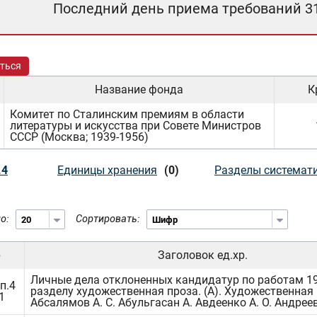
Последний день приема требований 3
ться
Название фонда
К
Комитет по Сталинским премиям в области
литературы и искусства при Совете Министров
СССР (Москва; 1939-1956)
.4
Единицы хранения
(0)
Разделы системат
о:
Сортировать:
р
Заголовок ед.хр.
Личные дела отклоненных кандидатур по работам 19
п.4
разделу художественная проза. (А). Художественная 
1
Абсалямов А. С. Абульгасан А. Авдеенко А. О. Андреев