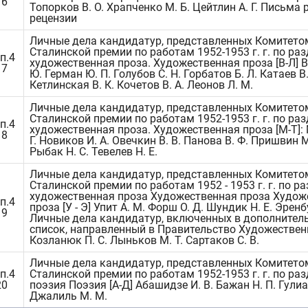
16
Топорков В. О. Храпченко М. Б. Цейтлин А. Г. Письма 
рецензии
Личные дела кандидатур, представленных Комитето
Сталинской премии по работам 1952-1953 г. г. по ра
п.4
художественная проза. Художественная проза [В-Л] В
17
Ю. Герман Ю. П. Голубов С. Н. Горбатов Б. Л. Катаев В.
Кетлинская В. К. Кочетов В. А. Леонов Л. М.
Личные дела кандидатур, представленных Комитето
Сталинской премии по работам 1952-1953 г. г. по ра
п.4
художественная проза. Художественная проза [М-Т]:
18
Г. Новиков И. А. Овечкин В. В. Панова В. Ф. Пришвин М
Рыбак Н. С. Тевелев Н. Е.
Личные дела кандидатур, представленных Комитето
Сталинской премии по работам 1952 - 1953 г. г. по р
художественная проза Художественная проза Худож
п.4
проза [У - Э] Упит А. М. Форш О. Д. Шундик Н. Е. Эренбу
19
Личные дела кандидатур, включенных в дополнител
список, направленный в Правительство Художествен
Козланюк П. С. Лыньков М. Т. Сартаков С. В.
Личные дела кандидатур, представленных Комитето
п.4
Сталинской премии по работам 1952-1953 г. г. по ра
20
поэзия Поэзия [А-Д] Абашидзе И. В. Бажан Н. П. Гулиа
Джалиль М. М.