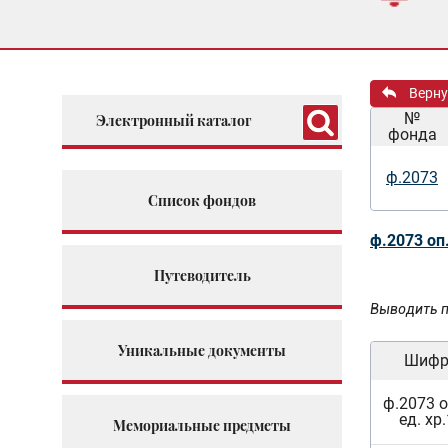
Верну
№
Электронный каталог
фонда
ф.2073
Список фондов
ф.2073 оп
Путеводитель
Выводить п
Уникальные документы
Шиф
ф.2073 о
ед. хр.
Мемориальные предметы