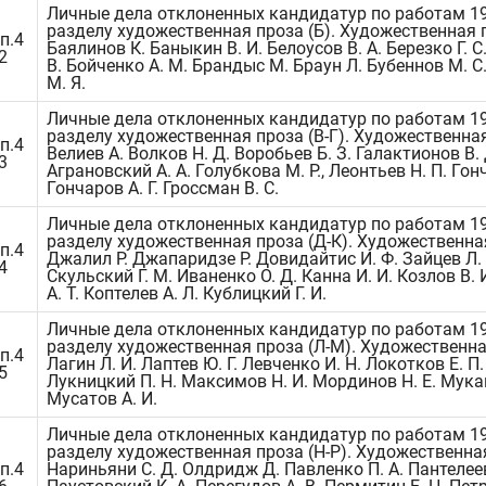
Личные дела отклоненных кандидатур по работам 19
разделу художественная проза (Б). Художественная 
п.4
Баялинов К. Баныкин В. И. Белоусов В. А. Березко Г. С
2
В. Бойченко А. М. Брандыс М. Браун Л. Бубеннов М. С
М. Я.
Личные дела отклоненных кандидатур по работам 19
разделу художественная проза (В-Г). Художественная
п.4
Велиев А. Волков Н. Д. Воробьев Б. З. Галактионов В. 
3
Аграновский А. А. Голубкова М. Р., Леонтьев Н. П. Гонч
Гончаров А. Г. Гроссман В. С.
Личные дела отклоненных кандидатур по работам 19
разделу художественная проза (Д-К). Художественна
п.4
Джалил Р. Джапаридзе Р. Довидайтис И. Ф. Зайцев Л. 
4
Скульский Г. М. Иваненко О. Д. Канна И. И. Козлов В.
А. Т. Коптелев А. Л. Кублицкий Г. И.
Личные дела отклоненных кандидатур по работам 19
разделу художественная проза (Л-М). Художественна
п.4
Лагин Л. И. Лаптев Ю. Г. Левченко И. Н. Локотков Е. П.
5
Лукницкий П. Н. Максимов Н. И. Мординов Н. Е. Мука
Мусатов А. И.
Личные дела отклоненных кандидатур по работам 19
разделу художественная проза (Н-Р). Художественна
п.4
Нариньяни С. Д. Олдридж Д. Павленко П. А. Пантелеев