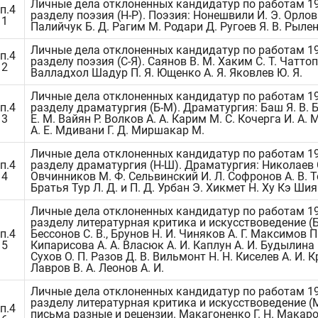
Личные дела отклоненных кандидатур по работам 19
п.4
разделу поэзия (Н-Р). Поэзия: Нонешвили И. Э. Орлов 
11
Палийчук Б. Д. Рагим М. Родари Д. Ругоев Я. В. Рылен
Личные дела отклоненных кандидатур по работам 19
п.4
разделу поэзия (С-Я). Саянов В. М. Хаким С. Т. Чатто
12
Валладхол Шадур П. Я. Ющенко А. Я. Яковлев Ю. Я.
Личные дела отклоненных кандидатур по работам 19
п.4
разделу драматургия (Б-М). Драматургия: Баш Я. В.
13
Е. М. Вайян Р. Волков А. А. Карим М. С. Кочерга И. А.
А. Е. Мдивани Г. Д. Миршакар М.
Личные дела отклоненных кандидатур по работам 19
п.4
разделу драматургия (Н-Ш). Драматургия: Николаев С
14
Овчинников М. Ф. Сельвинский И. Л. Софронов А. В. Т
Братья Тур Л. Д. и П. Д. Урбан Э. Хикмет Н. Ху Кэ Шиян
Личные дела отклоненных кандидатур по работам 19
разделу литературная критика и искусствоведение (Б
п.4
Бессонов С. В., Брунов Н. И. Чиняков А. Г. Максимов П.
15
Кипарисова А. А. Власюк А. И. Каплун А. И. Будылина 
Сухов О. П. Разов Д. В. Вильмонт Н. Н. Киселев А. И. Кр
Лавров В. А. Леонов А. И.
Личные дела отклоненных кандидатур по работам 19
разделу литературная критика и искусствоведение (М
п.4
письма разные и рецензии. Макагоненко Г. Н. Макаров