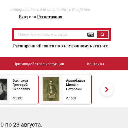
Авторизуйтесь для получения услуг архива
Вход
или
Регистрация
Расширенный поиск по электронному каталогу
Противодействие коррупции
Контакты
Бакланов
Арцыбашев
Григорий
Михаил
Яковлевич
Петрович
Ф.3297
Ф.1558
 по 23 августа.