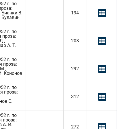
52 г. по
проза:
. Бианки В.
194
. Булавин
52 г. по
 проза:
Д.,
208
ар А. Т.
52 г. по
я проза:
М.,
292
 И. Кононов
52 г. по
я проза:
312
нов С.
52 г. по
я проза:
 А. И.
272