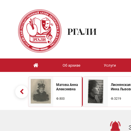
РГАЛИ
Об архиве
Услуги
Матова Анна
Лиснянская
Алексеевна
Инна Львов
Ф.800
Ф.3219