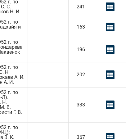
52 г. по
С. С.
241
ков Н. И.
52 г. по
падхайя и
163
52 г. по
 Бондарева
196
 Макаенок
52 г. по
. Н.
202
окаев А. И.
 А. И.
52 г. по
-Л).
 Н.
333
М. В.
исти Г. В.
52 г. по
-Ц);
 В. К.
367