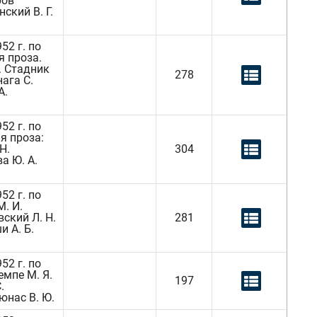
ров
ский В. Г.
52 г. по
я проза.
Н. Стадник
278
нага С.
А.
52 г. по
я проза:
Н.
304
а Ю. А.
52 г. по
М. И.
вский Л. Н.
281
и А. Б.
52 г. по
емпе М. Я.
197
.
юнас В. Ю.