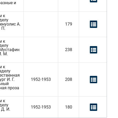
разные и
м к
зделу
енуолис А.
179
 П.
м к
зделу
 Мустафин
238
. М.
м к
азделу
ественная
рг И. Г.
1952-1953
208
ьный
ная проза
м к
зделу
1952-1953
180
 Д. И.