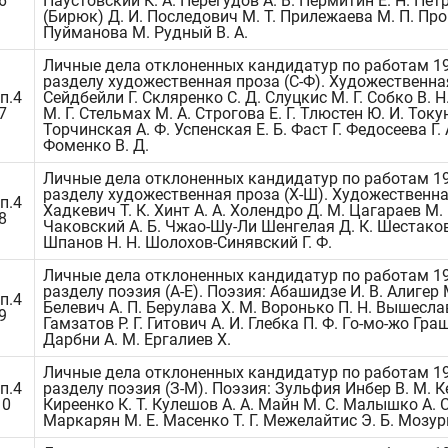
6
Паустовский К. А. Перегудов А. В. Пермитин Е. Н. Пет
(Бирюк) Д. И. Последович М. Т. Прилежаева М. П. Прон
Пуйманова М. Рудный В. А.
Личные дела отклоненных кандидатур по работам 19
разделу художественная проза (С-Ф). Художественна
п.4
Сейдбейли Г. Скляренко С. Д. Слуцкис М. Г. Собко В. 
7
М. Г. Стельмах М. А. Строгова Е. Г. Тлюстен Ю. И. Току
Торчинская А. Ф. Успенская Е. Б. Фаст Г. Федосеева Г. 
Фоменко В. Д.
Личные дела отклоненных кандидатур по работам 19
разделу художественная проза (Х-Ш). Художественна
п.4
Хадкевич Т. К. Хинт А. А. Холендро Д. М. Цагараев М. 
8
Чаковский А. Б. Чжао-Шу-Ли Шенгелая Д. К. Шестаков
Шпанов Н. Н. Шолохов-Синявский Г. Ф.
Личные дела отклоненных кандидатур по работам 19
разделу поэзия (А-Е). Поэзия: Абашидзе И. В. Алигер 
п.4
Белевич А. П. Берулава Х. М. Воронько П. Н. Вышесла
9
Гамзатов Р. Г. Гитович А. И. Глебка П. Ф. Го-мо-жо Граш
Дарбни А. М. Ергалиев Х.
Личные дела отклоненных кандидатур по работам 19
п.4
разделу поэзия (З-М). Поэзия: Зульфия Инбер В. М. К
10
Киреенко К. Т. Кулешов А. А. Майн М. С. Малышко А. С
Маркарян М. Е. Масенко Т. Г. Межелайтис Э. Б. Мозур