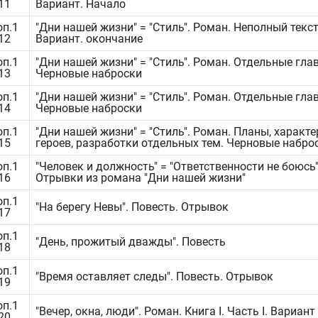
.11
Вариант. Начало
оп.1
"Дни нашей жизни" = "Стиль". Роман. Неполный текст
.12
Вариант. окончание
оп.1
"Дни нашей жизни" = "Стиль". Роман. Отдельные гла
.13
Черновые наброски
оп.1
"Дни нашей жизни" = "Стиль". Роман. Отдельные гла
.14
Черновые наброски
оп.1
"Дни нашей жизни" = "Стиль". Роман. Планы, характ
.15
героев, разработки отдельных тем. Черновые набро
оп.1
"Человек и должность" = "Ответственности не боюсь"
.16
Отрывки из романа "Дни нашей жизни"
оп.1
"На берегу Невы". Повесть. Отрывок
.17
оп.1
"День, прожитый дважды". Повесть
.18
оп.1
"Время оставляет следы". Повесть. Отрывок
.19
оп.1
"Вечер, окна, люди". Роман. Книга I. Часть I. Вариант
.20