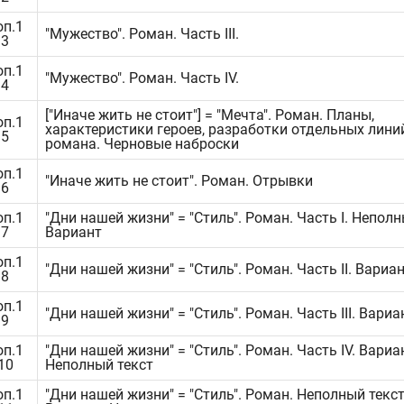
оп.1
"Мужество". Роман. Часть III.
.3
оп.1
"Мужество". Роман. Часть IV.
.4
["Иначе жить не стоит"] = "Мечта". Роман. Планы,
оп.1
характеристики героев, разработки отдельных лини
.5
романа. Черновые наброски
оп.1
"Иначе жить не стоит". Роман. Отрывки
.6
оп.1
"Дни нашей жизни" = "Стиль". Роман. Часть I. Неполн
.7
Вариант
оп.1
"Дни нашей жизни" = "Стиль". Роман. Часть II. Вариа
.8
оп.1
"Дни нашей жизни" = "Стиль". Роман. Часть III. Вариа
.9
оп.1
"Дни нашей жизни" = "Стиль". Роман. Часть IV. Вариа
.10
Неполный текст
оп.1
"Дни нашей жизни" = "Стиль". Роман. Неполный текст