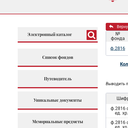
Верну
№
Электронный каталог
фонда
ф.2816
Список фондов
Кол
Путеводитель
Выводить п
Шиф
Уникальные документы
ф.2816 
ед. хр
Мемориальные предметы
ф.2816 
ед. хр