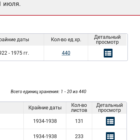
1 июля.
Детальный
райние даты
Кол-во ед.хр.
просмотр
922 - 1975 гг.
440
Всего единиц хранения: 1 - 20 из 440
Кол-во
Детальный
Крайние даты
листов
просмотр
1934-1938
131
1934-1938
233