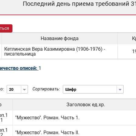
Последний день приема требований 3
ться
Название фонда
К
Кетлинская Вера Казимировна (1906-1976) -
1
писательница
ичество описей:
1
о:
Сортировать:
р
Заголовок ед.хр.
оп.1
"Мужество". Роман. Часть 1.
.1
оп.1
"Мужество". Роман. Часть II.
.2