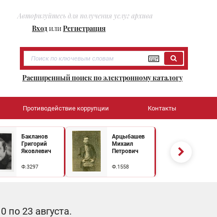
Авторизуйтесь для получения услуг архива
Вход
или
Регистрация
Расширенный поиск по электронному каталогу
Противодействие коррупции
Контакты
Бакланов
Арцыбашев
Григорий
Михаил
Яковлевич
Петрович
Ф.3297
Ф.1558
 по 23 августа.