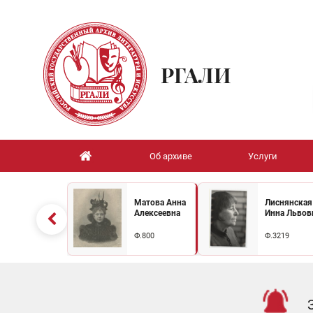
РГАЛИ
Об архиве
Услуги
Матова Анна
Лиснянская
Алексеевна
Инна Львов
Ф.800
Ф.3219