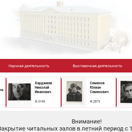
Научная деятельность
Выставочная деятельность
Харджиев
Семенов
Николай
Юлиан
на
Иванович
Семенович
Ф.3145
Ф.2875
Внимание!
Закрытие читальных залов в летний период с 10