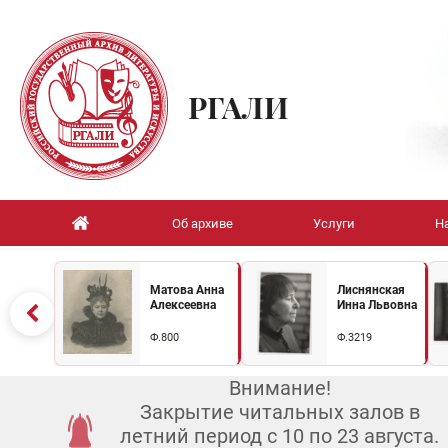
РГАЛИ
Об архиве
Услуги
Н
Матова Анна
Лиснянская
Алексеевна
Инна Львовна
Ф.800
Ф.3219
Внимание!
Закрытие читальных залов в
летний период с 10 по 23 августа.