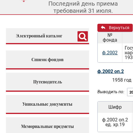
Последний день приема
требований 31 июля.
Вернуться
№
Электронный каталог
фонда
Гос
ф.2002
нар
193
Список фондов
ф.2002 оп.2
1958 год
Путеводитель
Выводить по:
Уникальные документы
Шифр
ф.2002 оп.2
ед. хр.19
Мемориальные предметы