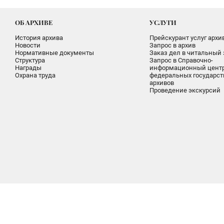
ОБ АРХИВЕ
УСЛУГИ
История архива
Прейскурант услуг архи
Новости
Запрос в архив
Нормативные документы
Заказ дел в читальный 
Структура
Запрос в Справочно-
Награды
информационный цент
Охрана труда
федеральных государс
архивов
Проведение экскурсий