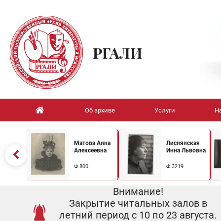
РГАЛИ
Об архиве
Услуги
Н
Матова Анна
Лиснянская
Алексеевна
Инна Львовна
Ф.800
Ф.3219
Внимание!
Закрытие читальных залов в
летний период с 10 по 23 августа.