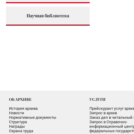
Научная библиотека
ОБ АРХИВЕ
УСЛУГИ
История архива
Прейскурант услуг архи
Новости
Запрос в архив
Нормативные документы
Заказ дел в читальный 
Структура
Запрос в Справочно-
Награды
информационный цент
Охрана труда
федеральных государс