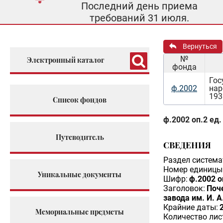
Последний день приема
требований 31 июля.
Вернуться
№
Электронный каталог
фонда
Гос
ф.2002
нар
193
Список фондов
ф.2002 оп.2 ед.
Путеводитель
СВЕДЕНИЯ
Раздел система
Номер единицы 
Уникальные документы
Шифр:
ф.2002 о
Заголовок:
Поч
завода им. И. 
Крайние даты:
Мемориальные предметы
Количество лис