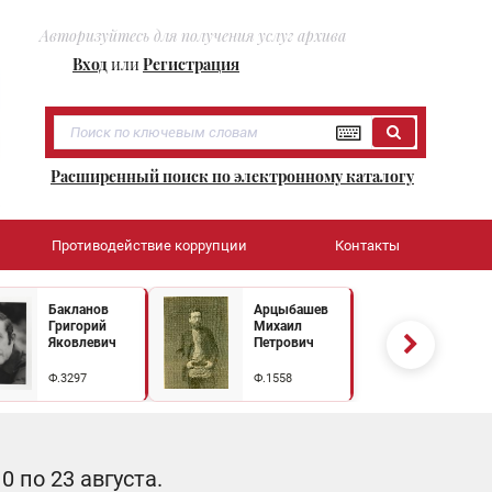
Авторизуйтесь для получения услуг архива
Вход
или
Регистрация
Расширенный поиск по электронному каталогу
Противодействие коррупции
Контакты
Бакланов
Арцыбашев
Григорий
Михаил
Яковлевич
Петрович
Ф.3297
Ф.1558
 по 23 августа.