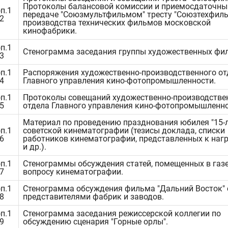
Протоколы балансовой комиссии и приемосдаточный
п.1
передаче "Союзмультфильмом" тресту "Союзтехфиль
.2
производства технических фильмов московской
кинофабрики.
п.1
Стенограмма заседания группы художественных фи
.3
п.1
Распоряжения художественно-производственного от
.4
Главного управления кино-фотопромышленности.
п.1
Протоколы совещаний художественно-производстве
.5
отдела Главного управления кино-фотопромышленно
Материал по проведению празднования юбилея "15-
п.1
советской кинематографии (тезисы доклада, списки
.6
работников кинематографии, представленных к на
и др.).
п.1
Стенограммы обсуждения статей, помещенных в газе
.7
вопросу кинематографии.
п.1
Стенограмма обсуждения фильма "Дальний Восток" 
.8
представителями фабрик и заводов.
п.1
Стенограмма заседания режиссерской коллегии по
.9
обсуждению сценария "Горные орлы".