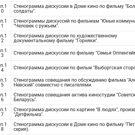
п.1
Стенограмма дискуссии в Доме кино по фильму "Бо
10
солдаты".
п.1
Стенограммы дискуссий по фильмам "Юные коммун
11
"Человек с ружьем".
п.1
Стенограмма дискуссии по художественному
12
документальному фильму "Горняки".
п.1
Стенограмма дискуссии по фильму "Семья Оппенгей
13
п.1
Стенограмма дискуссии по фильм "Выборгская сторо
14
п.1
Стенограмма совещания по обсуждению фильма "Ал
15
Невский" совместно с писателями.
п.1
Стенограмма совещания актива киностудии "Советс
16
Беларусь".
п.1
Стенограмма дискуссии по картине "В людях", произ
17
"Детфильма".
п.1
Стенограмма дискуссии в Доме кино по фильму "Петр 
18
серия).