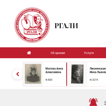
РГАЛИ
Об архиве
Услуги
Матова Анна
Лиснянская
Алексеевна
Инна Львов
Ф.800
Ф.3219