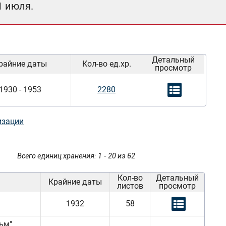
1 июля.
Детальный
райние даты
Кол-во ед.хр.
просмотр
1930 - 1953
2280
изации
Всего единиц хранения: 1 - 20 из 62
Кол-во
Детальный
Крайние даты
листов
просмотр
1932
58
ьм".