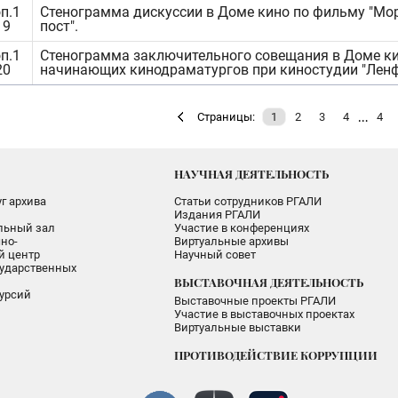
п.1
Стенограмма дискуссии в Доме кино по фильму "Мо
19
пост".
п.1
Стенограмма заключительного совещания в Доме к
20
начинающих кинодраматургов при киностудии "Лен
…
Страницы:
1
2
3
4
4
НАУЧНАЯ ДЕЯТЕЛЬНОСТЬ
г архива
Статьи сотрудников РГАЛИ
Издания РГАЛИ
альный зал
Участие в конференциях
но-
Виртуальные архивы
 центр
Научный совет
ударственных
ВЫСТАВОЧНАЯ ДЕЯТЕЛЬНОСТЬ
урсий
Выставочные проекты РГАЛИ
Участие в выставочных проектах
Виртуальные выставки
ПРОТИВОДЕЙСТВИЕ КОРРУПЦИИ