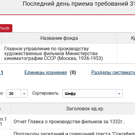
Последний день приема требований 3
ться
Название фонда
К
Главное управление по производству
художественных фильмов Министерства
кинематографии СССР (Москва, 1936-1953)
.1
Единицы хранения
(0)
Разделы системат
о:
Сортировать:
р
Заголовок ед.хр.
п.1
Отчет Главка о производстве фильмов за 1332г..
.1
Протоколы заседаний и совещаний треста "Союзфил