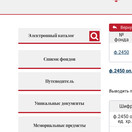
Верну
№
Электронный каталог
фонда
ф.2450
Список фондов
ф.2450 оп
Путеводитель
Выводить п
Уникальные документы
Шиф
ф.2450 о
ед. хр
Мемориальные предметы