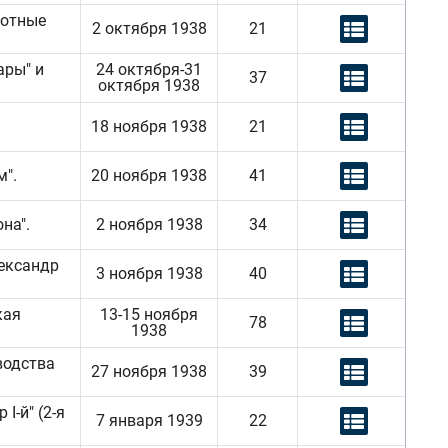
лотные
2 октября 1938
21
ары" и
24 октября-31
37
октября 1938
18 ноября 1938
21
м".
20 ноября 1938
41
на".
2 ноября 1938
34
ександр
3 ноября 1938
40
кая
13-15 ноября
78
1938
водства
27 ноября 1938
39
I-й" (2-я
7 января 1939
22