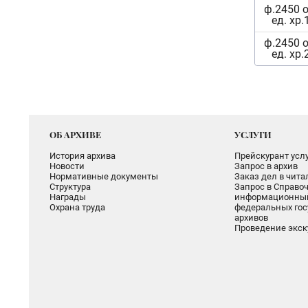
ф.2450 о
ед. хр.
ф.2450 о
ед. хр.
ОБ АРХИВЕ
УСЛУГИ
История архива
Прейскурант услу
Новости
Запрос в архив
Нормативные документы
Заказ дел в чит
Структура
Запрос в Справоч
Награды
информационный
Охрана труда
федеральных гос
архивов
Проведение экск