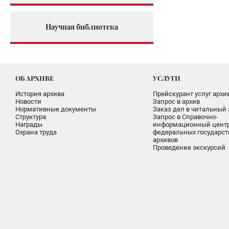
Научная библиотека
ОБ АРХИВЕ
УСЛУГИ
История архива
Прейскурант услуг архи
Новости
Запрос в архив
Нормативные документы
Заказ дел в читальный 
Структура
Запрос в Справочно-
Награды
информационный цент
Охрана труда
федеральных государс
архивов
Проведение экскурсий