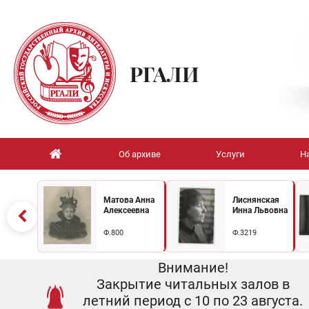
РГАЛИ
Об архиве
Услуги
Н
Матова Анна
Лиснянская
Алексеевна
Инна Львовна
Ф.800
Ф.3219
Внимание!
Закрытие читальных залов в
летний период с 10 по 23 августа.