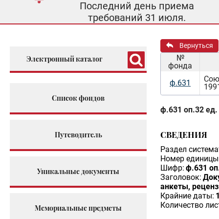
Последний день приема
требований 31 июля.
Вернуться
№
Электронный каталог
фонда
Сою
ф.631
199
Список фондов
ф.631 оп.32 ед.
СВЕДЕНИЯ
Путеводитель
Раздел система
Номер единицы 
Шифр:
ф.631 оп
Уникальные документы
Заголовок:
Док
анкеты, рецензи
Крайние даты:
Количество лис
Мемориальные предметы