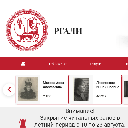
РГАЛИ
Об архиве
Услуги
Н
Матова Анна
Лиснянская
Алексеевна
Инна Львовна
Ф.800
Ф.3219
Внимание!
Закрытие читальных залов в
летний период с 10 по 23 августа.