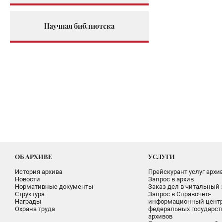
Научная библиотека
ОБ АРХИВЕ
УСЛУГИ
История архива
Прейскурант услуг архи
Новости
Запрос в архив
Нормативные документы
Заказ дел в читальный 
Структура
Запрос в Справочно-
Награды
информационный цент
Охрана труда
федеральных государс
архивов