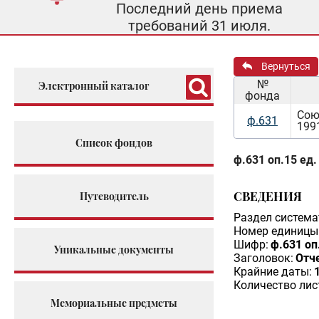
Последний день приема
требований 31 июля.
Вернуться
№
Электронный каталог
фонда
Сою
ф.631
199
Список фондов
ф.631 оп.15 ед.
СВЕДЕНИЯ
Путеводитель
Раздел система
Номер единицы 
Шифр:
ф.631 оп
Уникальные документы
Заголовок:
Отч
Крайние даты:
Количество лис
Мемориальные предметы