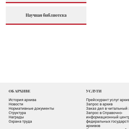
Научная библиотека
ОБ АРХИВЕ
УСЛУГИ
История архива
Прейскурант услуг архи
Новости
Запрос в архив
Нормативные документы
Заказ дел в читальный 
Структура
Запрос в Справочно-
Награды
информационный цент
Охрана труда
федеральных государс
архивов