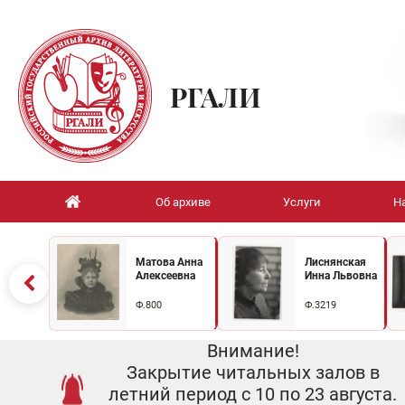
РГАЛИ
Об архиве
Услуги
Н
Матова Анна
Лиснянская
Алексеевна
Инна Львовна
Ф.800
Ф.3219
Внимание!
Закрытие читальных залов в
летний период с 10 по 23 августа.