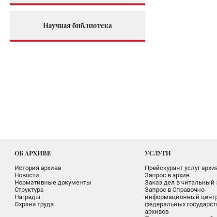
Научная библиотека
ОБ АРХИВЕ
УСЛУГИ
История архива
Прейскурант услуг архи
Новости
Запрос в архив
Нормативные документы
Заказ дел в читальный 
Структура
Запрос в Справочно-
Награды
информационный цент
Охрана труда
федеральных государс
архивов