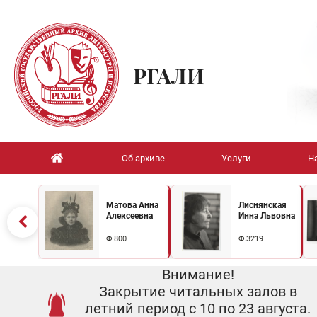
РГАЛИ
Об архиве
Услуги
Н
Матова Анна
Лиснянская
Алексеевна
Инна Львовна
Ф.800
Ф.3219
Внимание!
Закрытие читальных залов в
летний период с 10 по 23 августа.