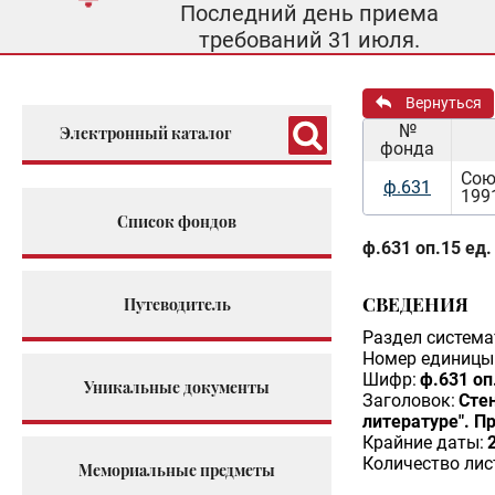
Последний день приема
требований 31 июля.
Вернуться
№
Электронный каталог
фонда
Сою
ф.631
199
Список фондов
ф.631 оп.15 ед.
СВЕДЕНИЯ
Путеводитель
Раздел система
Номер единицы 
Шифр:
ф.631 оп
Уникальные документы
Заголовок:
Сте
литературе". П
Крайние даты:
Количество лис
Мемориальные предметы