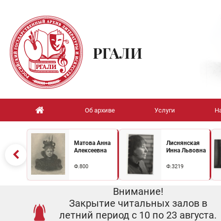
РГАЛИ
Об архиве
Услуги
Н
Матова Анна
Лиснянская
Алексеевна
Инна Львовна
Ф.800
Ф.3219
Внимание!
Закрытие читальных залов в
летний период с 10 по 23 августа.