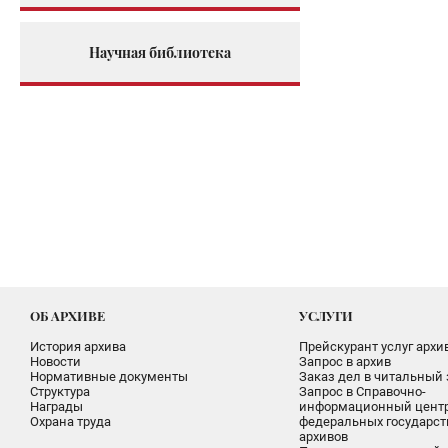
Научная библиотека
ОБ АРХИВЕ
УСЛУГИ
История архива
Прейскурант услуг архи
Новости
Запрос в архив
Нормативные документы
Заказ дел в читальный 
Структура
Запрос в Справочно-
Награды
информационный цент
Охрана труда
федеральных государс
архивов