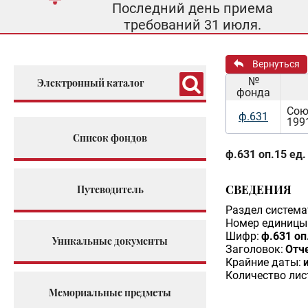
Последний день приема
требований 31 июля.
Вернуться
№
Электронный каталог
фонда
Сою
ф.631
199
Список фондов
ф.631 оп.15 ед.
СВЕДЕНИЯ
Путеводитель
Раздел система
Номер единицы 
Шифр:
ф.631 оп
Уникальные документы
Заголовок:
Отч
Крайние даты:
Количество лис
Мемориальные предметы