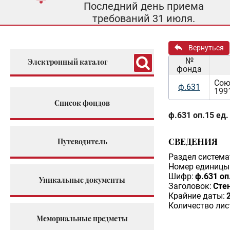
Последний день приема
требований 31 июля.
Вернуться
№
Электронный каталог
фонда
Сою
ф.631
199
Список фондов
ф.631 оп.15 ед.
СВЕДЕНИЯ
Путеводитель
Раздел система
Номер единицы 
Шифр:
ф.631 оп
Уникальные документы
Заголовок:
Сте
Крайние даты:
Количество лис
Мемориальные предметы