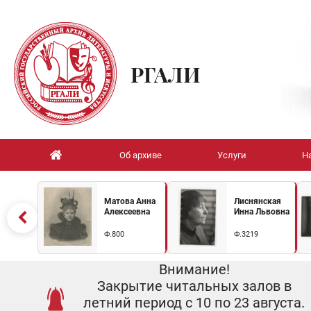
РГАЛИ
Об архиве
Услуги
Н
Матова Анна
Лиснянская
Алексеевна
Инна Львовна
Ф.800
Ф.3219
Внимание!
Закрытие читальных залов в
летний период с 10 по 23 августа.