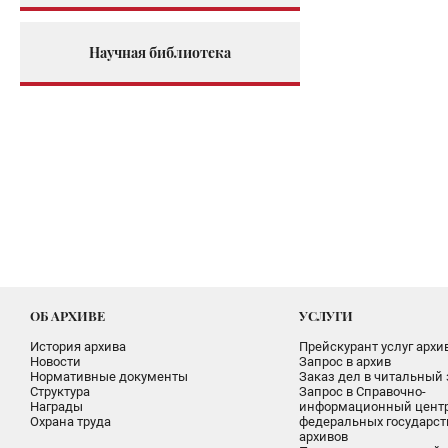
Научная библиотека
ОБ АРХИВЕ
УСЛУГИ
История архива
Прейскурант услуг архи
Новости
Запрос в архив
Нормативные документы
Заказ дел в читальный 
Структура
Запрос в Справочно-
Награды
информационный цент
Охрана труда
федеральных государс
архивов