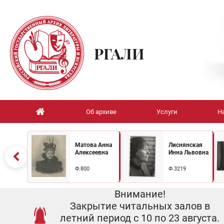
РГАЛИ
Об архиве
Услуги
Н
Матова Анна
Лиснянская
Алексеевна
Инна Львовна
Ф.800
Ф.3219
Внимание!
Закрытие читальных залов в
летний период с 10 по 23 августа.