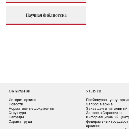
Научная библиотека
ОБ АРХИВЕ
УСЛУГИ
История архива
Прейскурант услуг архи
Новости
Запрос в архив
Нормативные документы
Заказ дел в читальный 
Структура
Запрос в Справочно-
Награды
информационный цент
Охрана труда
федеральных государс
архивов