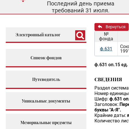
Последний день приема
требований 31 июля.
Вернуться
№
Электронный каталог
фонда
Сою
ф.631
199
Список фондов
ф.631 оп.15 ед.
СВЕДЕНИЯ
Путеводитель
Раздел система
Номер единицы 
Шифр:
ф.631 оп
Уникальные документы
Заголовок:
Пер
буквы "А-Я".
Крайние даты:
Количество лис
Мемориальные предметы