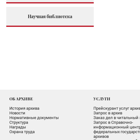
Научная библиотека
ОБ АРХИВЕ
УСЛУГИ
История архива
Прейскурант услуг архи
Новости
Запрос в архив
Нормативные документы
Заказ дел в читальный 
Структура
Запрос в Справочно-
Награды
информационный цент
Охрана труда
федеральных государс
архивов