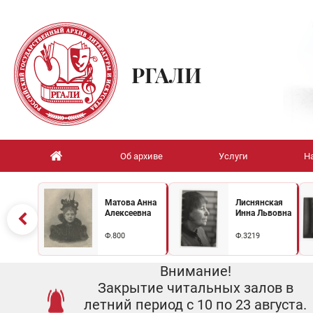
РГАЛИ
Об архиве
Услуги
Н
Матова Анна
Лиснянская
Алексеевна
Инна Львовна
Ф.800
Ф.3219
Внимание!
Закрытие читальных залов в
летний период с 10 по 23 августа.