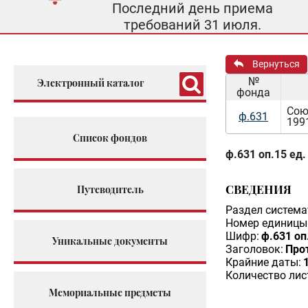
Последний день приема
требований 31 июля.
Вернуться
№
Электронный каталог
фонда
Сою
ф.631
199
Список фондов
ф.631 оп.15 ед.
СВЕДЕНИЯ
Путеводитель
Раздел система
Номер единицы 
Шифр:
ф.631 оп
Уникальные документы
Заголовок:
Прот
Крайние даты:
Количество лис
Мемориальные предметы