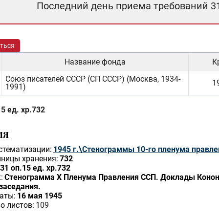
Последний день приема требований 3
ться
Название фонда
К
Союз писателей СССР (СП СССР) (Москва, 1934-
19
1991)
5 ед. хр.732
ИЯ
стематизации:
1945 г.\Стенограммы 10-го пленума правл
ницы хранения:
732
31 оп.15 ед. хр.732
:
Стенограмма X Пленума Правления ССП. Доклады Кононова
заседания.
аты:
16 мая 1945
о листов:
109