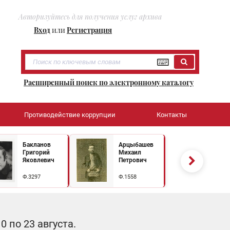
Авторизуйтесь для получения услуг архива
Вход
или
Регистрация
Расширенный поиск по электронному каталогу
Противодействие коррупции
Контакты
Бакланов
Арцыбашев
Григорий
Михаил
Яковлевич
Петрович
Ф.3297
Ф.1558
 по 23 августа.