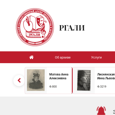
РГАЛИ
Об архиве
Услуги
Матова Анна
Лиснянская
Алексеевна
Инна Львов
Ф.800
Ф.3219