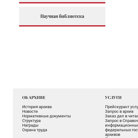
Научная библиотека
ОБ АРХИВЕ
УСЛУГИ
История архива
Прейскурант услу
Новости
Запрос в архив
Нормативные документы
Заказ дел в чит
Структура
Запрос в Справоч
Награды
информационный
Охрана труда
федеральных гос
архивов