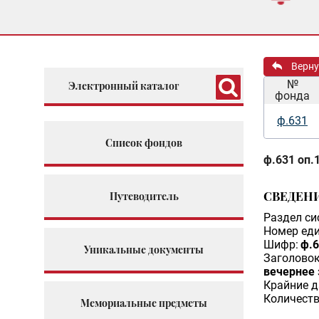
Верну
№
Электронный каталог
фонда
ф.631
Список фондов
ф.631 оп.1
СВЕДЕН
Путеводитель
Раздел си
Номер еди
Шифр:
ф.6
Уникальные документы
Заголовок
вечернее 
Крайние д
Количеств
Мемориальные предметы