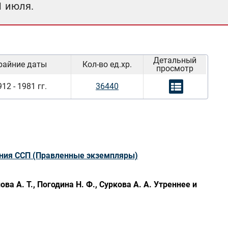
1 июля.
Детальный
райние даты
Кол-во ед.хр.
просмотр
12 - 1981 гг.
36440
ения ССП (Правленные экземпляры)
 А. Т., Погодина Н. Ф., Суркова А. А. Утреннее и