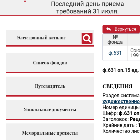
Последний день приема
требований 31 июля.
Вернуться
№
Электронный каталог
фонда
Сою
ф.631
199
Список фондов
ф.631 оп.15 ед.
СВЕДЕНИЯ
Путеводитель
Раздел система
художественно
Номер единицы 
Уникальные документы
Шифр:
ф.631 оп
Заголовок:
Реце
Крайние даты:
Количество лис
Мемориальные предметы