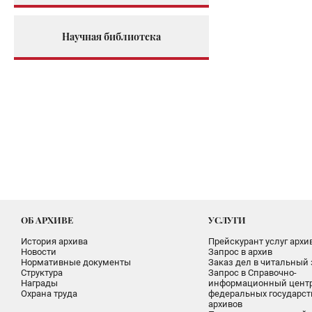
Научная библиотека
ОБ АРХИВЕ
УСЛУГИ
История архива
Прейскурант услуг архи
Новости
Запрос в архив
Нормативные документы
Заказ дел в читальный 
Структура
Запрос в Справочно-
Награды
информационный цент
Охрана труда
федеральных государс
архивов