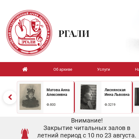
РГАЛИ
Об архиве
Услуги
Н
Матова Анна
Лиснянская
Алексеевна
Инна Львовна
Ф.800
Ф.3219
Внимание!
Закрытие читальных залов в
летний период с 10 по 23 августа.