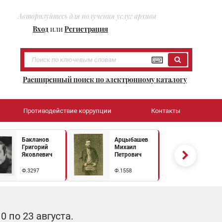
Авторизуйтесь для получения услуг архива
Вход
или
Регистрация
Расширенный поиск по электронному каталогу
Противодействие коррупции
Контакты
Бакланов
Арцыбашев
Григорий
Михаил
Яковлевич
Петрович
Ф.3297
Ф.1558
 по 23 августа.