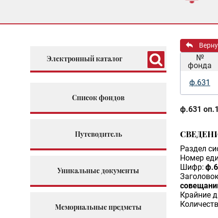
Верну
№
Электронный каталог
фонда
ф.631
Список фондов
ф.631 оп.1
СВЕДЕН
Путеводитель
Раздел си
Номер еди
Шифр:
ф.6
Уникальные документы
Заголовок
совещани
Крайние д
Количеств
Мемориальные предметы