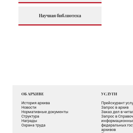
Научная библиотека
ОБ АРХИВЕ
УСЛУГИ
История архива
Прейскурант услу
Новости
Запрос в архив
Нормативные документы
Заказ дел в чит
Структура
Запрос в Справоч
Награды
информационный
Охрана труда
федеральных гос
архивов