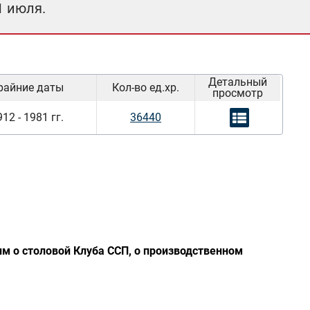
1 июля.
Детальный
райние даты
Кол-во ед.хр.
просмотр
12 - 1981 гг.
36440
м о столовой Клуба ССП, о производственном