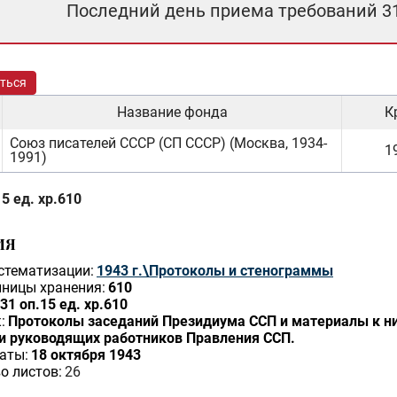
Последний день приема требований 3
ться
Название фонда
К
Союз писателей СССР (СП СССР) (Москва, 1934-
19
1991)
5 ед. хр.610
ИЯ
стематизации:
1943 г.\Протоколы и стенограммы
ницы хранения:
610
31 оп.15 ед. хр.610
:
Протоколы заседаний Президиума ССП и материалы к ни
и руководящих работников Правления ССП.
аты:
18 октября 1943
о листов:
26