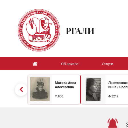
РГАЛИ
Об архиве
Услуги
Матова Анна
Лиснянская
Алексеевна
Инна Львов
Ф.800
Ф.3219