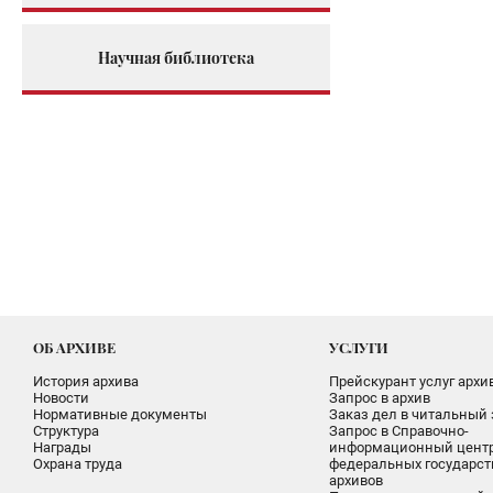
Научная библиотека
ОБ АРХИВЕ
УСЛУГИ
История архива
Прейскурант услуг архи
Новости
Запрос в архив
Нормативные документы
Заказ дел в читальный 
Структура
Запрос в Справочно-
Награды
информационный цент
Охрана труда
федеральных государс
архивов