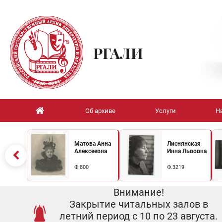
РГАЛИ
Об архиве
Услуги
Н
Матова Анна
Лиснянская
Алексеевна
Инна Львовна
Ф.800
Ф.3219
Внимание!
Закрытие читальных залов в
летний период с 10 по 23 августа.