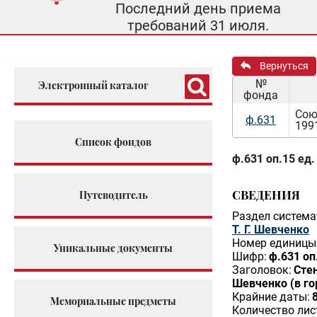
Последний день приема
требований 31 июля.
Вернуться
№
Электронный каталог
фонда
Сою
ф.631
199
Список фондов
ф.631 оп.15 ед.
СВЕДЕНИЯ
Путеводитель
Раздел система
Т. Г. Шевченко
Номер единицы 
Уникальные документы
Шифр:
ф.631 оп
Заголовок:
Сте
Шевченко (в го
Крайние даты:
Мемориальные предметы
Количество лис