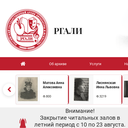
РГАЛИ
Об архиве
Услуги
Н
Матова Анна
Лиснянская
Алексеевна
Инна Львовна
Ф.800
Ф.3219
Внимание!
Закрытие читальных залов в
летний период с 10 по 23 августа.