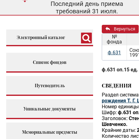
Последний день приема
требований 31 июля.
Вернуться
№
Электронный каталог
фонда
Сою
ф.631
199
Список фондов
ф.631 оп.15 ед.
СВЕДЕНИЯ
Путеводитель
Раздел система
рождения Т. Г.
Номер единицы 
Уникальные документы
Шифр:
ф.631 оп
Заголовок:
Сте
Шевченко.
Крайние даты:
Мемориальные предметы
Количество лис