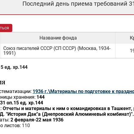
Последний день приема требований 3
ться
Название фонда
К
Союз писателей СССР (СП СССР) (Москва, 1934-
19
1991)
5 ед. хр.144
ИЯ
стематизации:
1936 г.\Материалы по подготовке к праздно
ницы хранения:
144
31 оп.15 ед. хр.144
:
Отчеты и материалы к ним о командировках в Ташкент,
Д. "История Дак"а (Днепровский Алюминевый комбинат)". 
аты:
2 февраля-22 мая 1936
о листов:
110