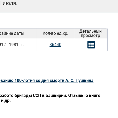
1 июля.
Детальный
райние даты
Кол-во ед.хр.
просмотр
12 - 1981 гг.
36440
ванию 100-летия со дня смерти А. С. Пушкина
 работе бригады ССП в Башкирии. Отзывы о книге
и др.