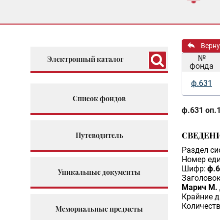
Верну
№
Электронный каталог
фонда
ф.631
Список фондов
ф.631 оп.1
СВЕДЕН
Путеводитель
Раздел си
Номер еди
Шифр:
ф.6
Уникальные документы
Заголовок
Марич М. 
Крайние д
Количеств
Мемориальные предметы