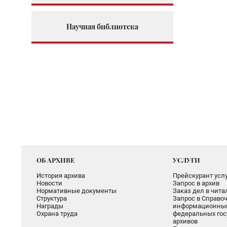
Научная библиотека
ОБ АРХИВЕ
УСЛУГИ
История архива
Прейскурант услу
Новости
Запрос в архив
Нормативные документы
Заказ дел в чит
Структура
Запрос в Справоч
Награды
информационный
Охрана труда
федеральных гос
архивов