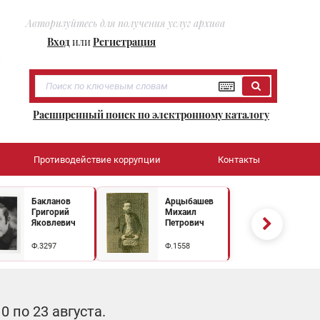
Авторизуйтесь для получения услуг архива
Вход
или
Регистрация
Расширенный поиск по электронному каталогу
Противодействие коррупции
Контакты
Бакланов
Арцыбашев
Григорий
Михаил
Яковлевич
Петрович
Ф.3297
Ф.1558
 по 23 августа.