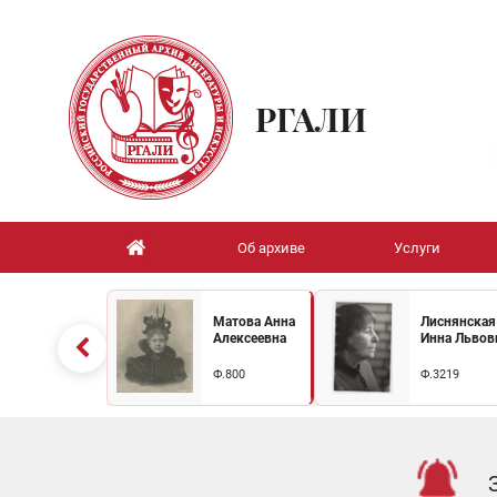
РГАЛИ
Об архиве
Услуги
Матова Анна
Лиснянская
Алексеевна
Инна Львов
Ф.800
Ф.3219