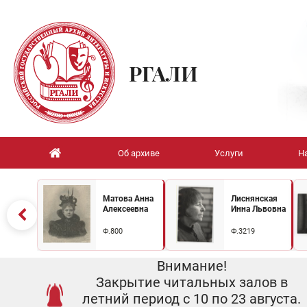
РГАЛИ
Об архиве
Услуги
Н
Матова Анна
Лиснянская
Алексеевна
Инна Львовна
Ф.800
Ф.3219
Внимание!
Закрытие читальных залов в
летний период с 10 по 23 августа.