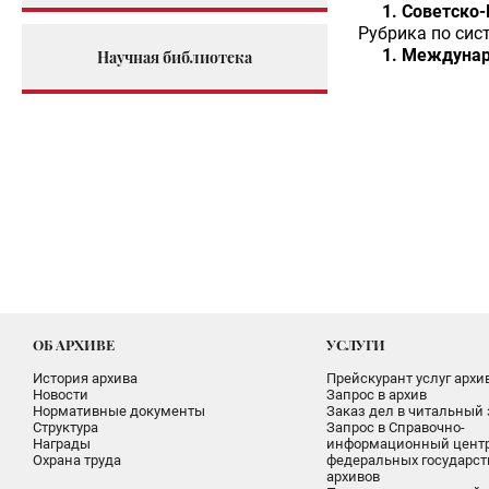
Советско-
Рубрика по сис
Междунар
Научная библиотека
ОБ АРХИВЕ
УСЛУГИ
История архива
Прейскурант услуг архи
Новости
Запрос в архив
Нормативные документы
Заказ дел в читальный 
Структура
Запрос в Справочно-
Награды
информационный цент
Охрана труда
федеральных государс
архивов