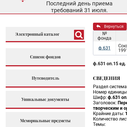
Последний день приема
требований 31 июля.
Вернуться
№
Электронный каталог
фонда
Сою
ф.631
199
Список фондов
ф.631 оп.15 ед.
СВЕДЕНИЯ
Путеводитель
Раздел система
Номер единицы 
Шифр:
ф.631 оп
Уникальные документы
Заголовок:
Пер
творческим и 
Крайние даты:
Количество лис
Мемориальные предметы
Темы: