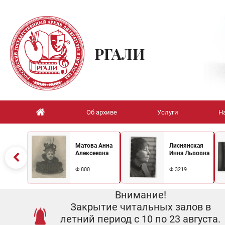
РГАЛИ
Об архиве
Услуги
Н
Матова Анна
Лиснянская
Алексеевна
Инна Львовна
Ф.800
Ф.3219
Внимание!
Закрытие читальных залов в
летний период с 10 по 23 августа.