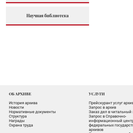
Научная библиотека
ОБ АРХИВЕ
УСЛУГИ
История архива
Прейскурант услуг архи
Новости
Запрос в архив
Нормативные документы
Заказ дел в читальный 
Структура
Запрос в Справочно-
Награды
информационный цент
Охрана труда
федеральных государс
архивов