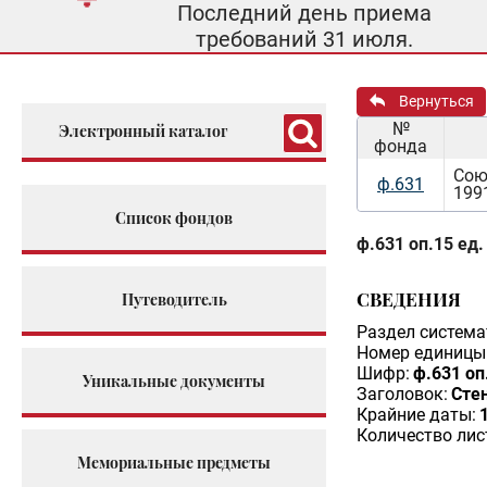
Последний день приема
требований 31 июля.
Вернуться
№
Электронный каталог
фонда
Сою
ф.631
199
Список фондов
ф.631 оп.15 ед.
СВЕДЕНИЯ
Путеводитель
Раздел система
Номер единицы 
Шифр:
ф.631 оп
Уникальные документы
Заголовок:
Сте
Крайние даты:
Количество лис
Мемориальные предметы