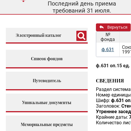
Последний день приема
требований 31 июля.
Вернуться
№
Электронный каталог
фонда
Сою
ф.631
199
Список фондов
ф.631 оп.15 ед.
СВЕДЕНИЯ
Путеводитель
Раздел система
Номер единицы 
Шифр:
ф.631 оп
Уникальные документы
Заголовок:
Сте
Утреннее засед
Крайние даты:
Количество лис
Мемориальные предметы