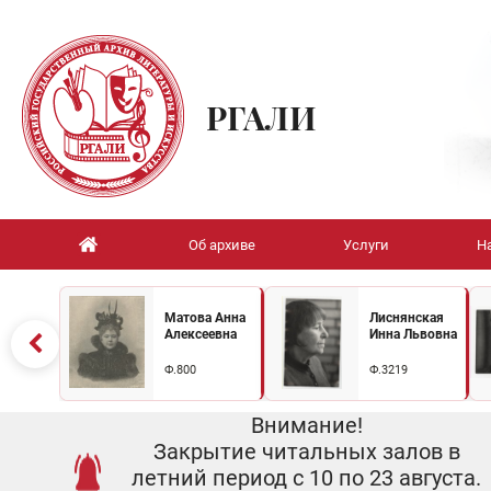
РГАЛИ
Об архиве
Услуги
Н
Матова Анна
Лиснянская
Алексеевна
Инна Львовна
Ф.800
Ф.3219
Внимание!
Закрытие читальных залов в
летний период с 10 по 23 августа.