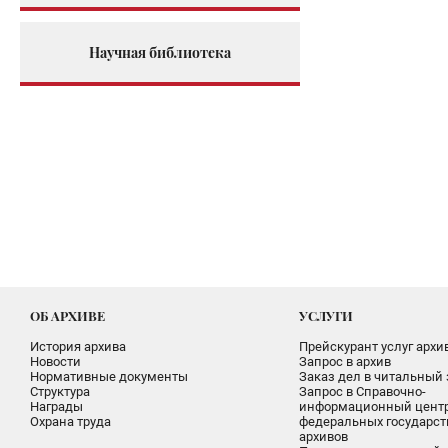
Научная библиотека
ОБ АРХИВЕ
УСЛУГИ
История архива
Прейскурант услуг архи
Новости
Запрос в архив
Нормативные документы
Заказ дел в читальный 
Структура
Запрос в Справочно-
Награды
информационный цент
Охрана труда
федеральных государс
архивов