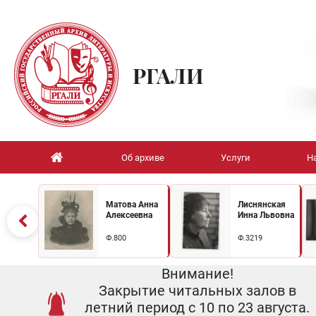
РГАЛИ
Об архиве
Услуги
Н
Матова Анна
Лиснянская
Алексеевна
Инна Львовна
Ф.800
Ф.3219
Внимание!
Закрытие читальных залов в
летний период с 10 по 23 августа.