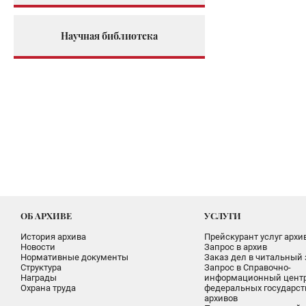
Научная библиотека
ОБ АРХИВЕ
УСЛУГИ
История архива
Прейскурант услуг архи
Новости
Запрос в архив
Нормативные документы
Заказ дел в читальный 
Структура
Запрос в Справочно-
Награды
информационный цент
Охрана труда
федеральных государс
архивов