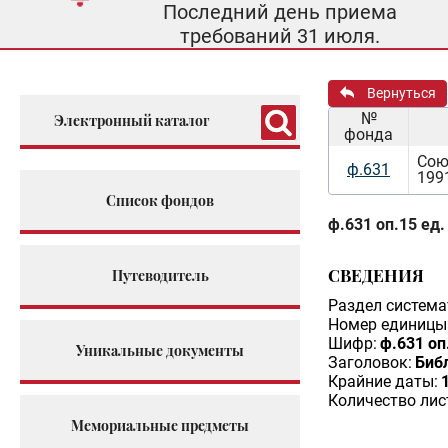
Последний день приема
требований 31 июля.
Вернуться
№
Электронный каталог
фонда
Сою
ф.631
199
Список фондов
ф.631 оп.15 ед.
СВЕДЕНИЯ
Путеводитель
Раздел система
Номер единицы 
Шифр:
ф.631 оп
Уникальные документы
Заголовок:
Биб
Крайние даты:
Количество лис
Мемориальные предметы