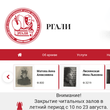
РГАЛИ
Об архиве
Услуги
Н
Матова Анна
Лиснянская
Алексеевна
Инна Львовна
Ф.800
Ф.3219
Внимание!
Закрытие читальных залов в
летний период с 10 по 23 августа.