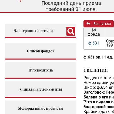
Последний день приема
требований 31 июля.
Вернуться
№
Электронный каталог
фонда
Сою
ф.631
199
Список фондов
ф.631 оп.11 ед.
СВЕДЕНИЯ
Путеводитель
Раздел система
Номер единицы 
Шифр:
ф.631 оп
Уникальные документы
Заголовок:
Пер
Белева в его и
"Что я видела 
болгарской поэ
Мемориальные предметы
Крайние даты: