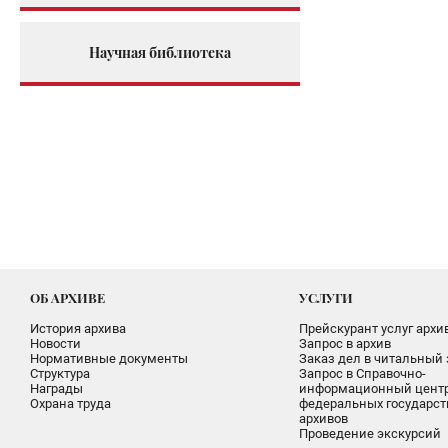
Научная библиотека
ОБ АРХИВЕ
УСЛУГИ
История архива
Прейскурант услуг архи
Новости
Запрос в архив
Нормативные документы
Заказ дел в читальный 
Структура
Запрос в Справочно-
Награды
информационный цент
Охрана труда
федеральных государс
архивов
Проведение экскурсий