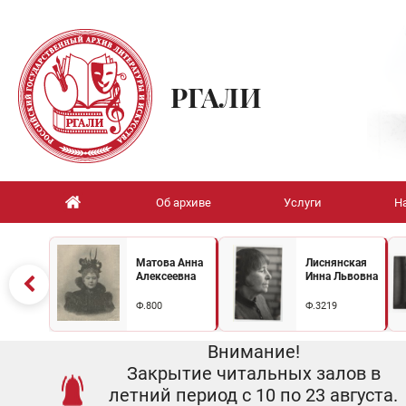
РГАЛИ
Об архиве
Услуги
Н
Матова Анна
Лиснянская
Алексеевна
Инна Львовна
Ф.800
Ф.3219
Внимание!
Закрытие читальных залов в
летний период с 10 по 23 августа.