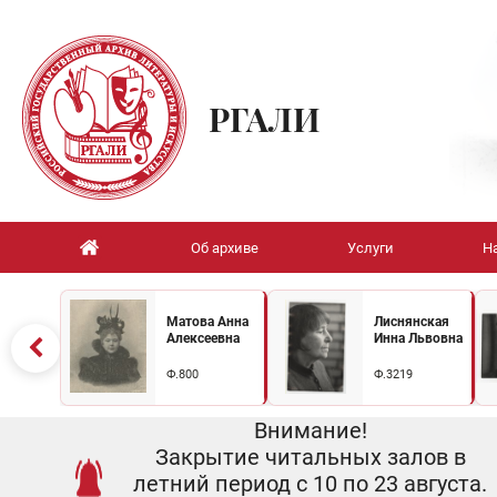
РГАЛИ
Об архиве
Услуги
Н
Матова Анна
Лиснянская
Алексеевна
Инна Львовна
Ф.800
Ф.3219
Внимание!
Закрытие читальных залов в
летний период с 10 по 23 августа.