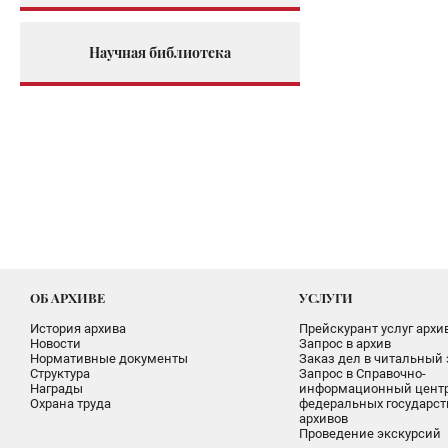
Научная библиотека
ОБ АРХИВЕ
УСЛУГИ
История архива
Прейскурант услуг архи
Новости
Запрос в архив
Нормативные документы
Заказ дел в читальный 
Структура
Запрос в Справочно-
Награды
информационный цент
Охрана труда
федеральных государс
архивов
Проведение экскурсий