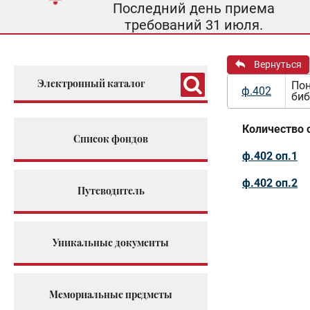
Последний день приема
требований 31 июля.
Вернуться
Электронный каталог
Пон
ф.402
би
Количество 
Список фондов
ф.402 оп.1
ф.402 оп.2
Путеводитель
Уникальные документы
Мемориальные предметы