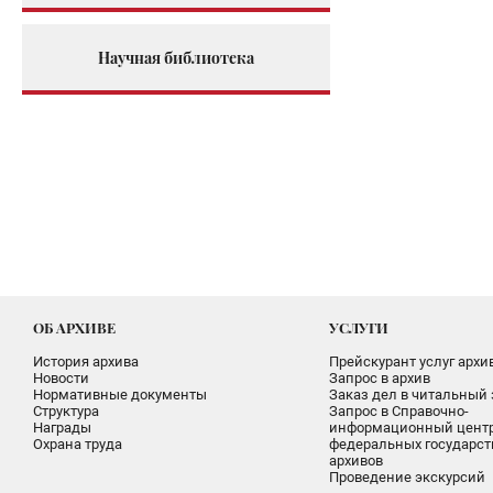
Научная библиотека
ОБ АРХИВЕ
УСЛУГИ
История архива
Прейскурант услуг архи
Новости
Запрос в архив
Нормативные документы
Заказ дел в читальный 
Структура
Запрос в Справочно-
Награды
информационный цент
Охрана труда
федеральных государс
архивов
Проведение экскурсий