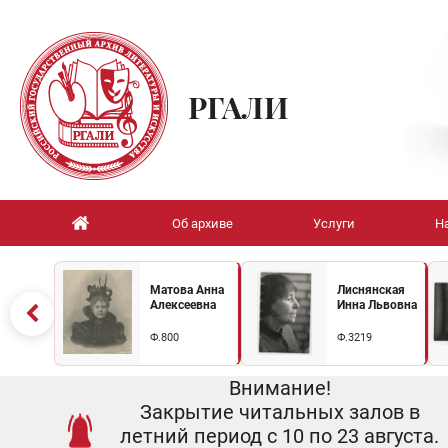
РГАЛИ
Об архиве
Услуги
Н
Матова Анна
Лиснянская
Алексеевна
Инна Львовна
Ф.800
Ф.3219
Внимание!
Закрытие читальных залов в
летний период с 10 по 23 августа.