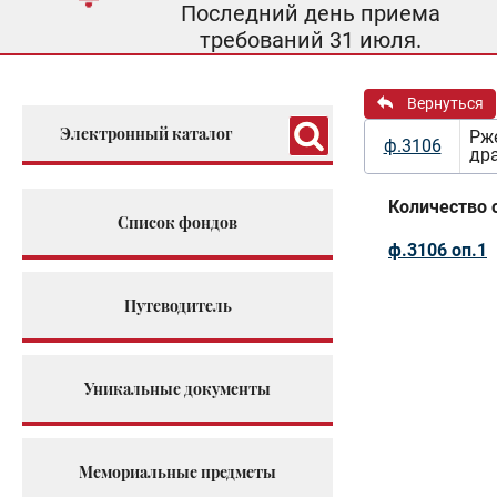
Последний день приема
требований 31 июля.
Вернуться
Электронный каталог
Рже
ф.3106
др
Количество 
Список фондов
ф.3106 оп.1
Путеводитель
Уникальные документы
Мемориальные предметы