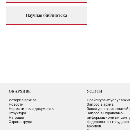
Научная библиотека
ОБ АРХИВЕ
УСЛУГИ
История архива
Прейскурант услуг архи
Новости
Запрос в архив
Нормативные документы
Заказ дел в читальный 
Структура
Запрос в Справочно-
Награды
информационный цент
Охрана труда
федеральных государс
архивов