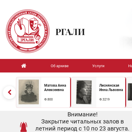
РГАЛИ
Об архиве
Услуги
Н
Матова Анна
Лиснянская
Алексеевна
Инна Львовна
Ф.800
Ф.3219
Внимание!
Закрытие читальных залов в
летний период с 10 по 23 августа.