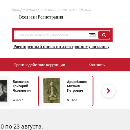
Авторизуйтесь для получения услуг архива
Вход
или
Регистрация
Расширенный поиск по электронному каталогу
Противодействие коррупции
Контакты
Бакланов
Арцыбашев
Григорий
Михаил
Яковлевич
Петрович
Ф.3297
Ф.1558
 по 23 августа.