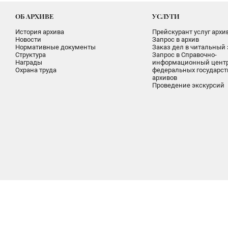
ОБ АРХИВЕ
УСЛУГИ
История архива
Прейскурант услуг архи
Новости
Запрос в архив
Нормативные документы
Заказ дел в читальный 
Структура
Запрос в Справочно-
Награды
информационный цент
Охрана труда
федеральных государс
архивов
Проведение экскурсий