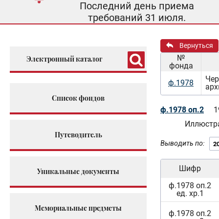
Последний день приема
требований 31 июля.
Вернуться
№
Электронный каталог
фонда
Чер
ф.1978
арх
Список фондов
ф.1978 оп.2
1
Иллюстра
Путеводитель
Выводить по:
Шифр
Уникальные документы
ф.1978 оп.2
ед. хр.1
Мемориальные предметы
ф.1978 оп.2