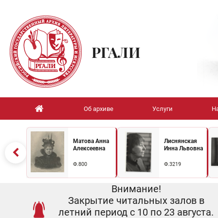
РГАЛИ
Об архиве
Услуги
Н
Матова Анна
Лиснянская
Алексеевна
Инна Львовна
Ф.800
Ф.3219
Внимание!
Закрытие читальных залов в
летний период с 10 по 23 августа.