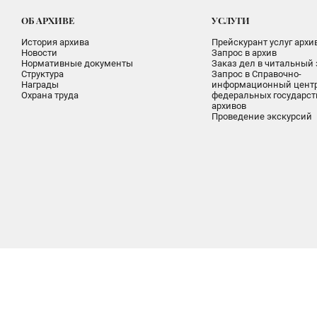
ОБ АРХИВЕ
УСЛУГИ
История архива
Прейскурант услуг архи
Новости
Запрос в архив
Нормативные документы
Заказ дел в читальный 
Структура
Запрос в Справочно-
Награды
информационный цент
Охрана труда
федеральных государс
архивов
Проведение экскурсий