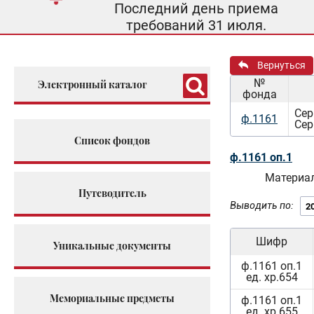
Последний день приема
требований 31 июля.
Вернуться
№
Электронный каталог
фонда
Сер
ф.1161
Сер
Список фондов
ф.1161 оп.1
Материал
Путеводитель
Выводить по:
Шифр
Уникальные документы
ф.1161 оп.1
ед. хр.654
Мемориальные предметы
ф.1161 оп.1
ед. хр.655