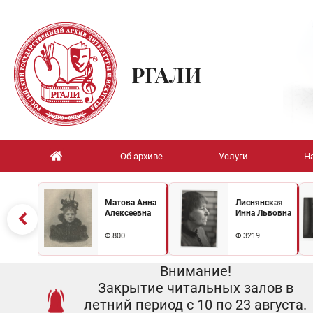
РГАЛИ
Об архиве
Услуги
Н
Матова Анна
Лиснянская
Алексеевна
Инна Львовна
Ф.800
Ф.3219
Внимание!
Закрытие читальных залов в
летний период с 10 по 23 августа.