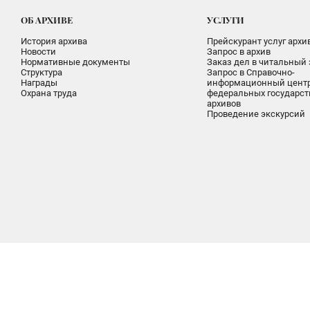
ОБ АРХИВЕ
УСЛУГИ
История архива
Прейскурант услуг архи
Новости
Запрос в архив
Нормативные документы
Заказ дел в читальный 
Структура
Запрос в Справочно-
Награды
информационный цент
Охрана труда
федеральных государс
архивов
Проведение экскурсий