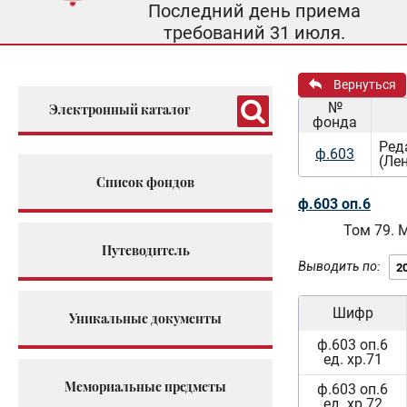
Последний день приема
требований 31 июля.
Вернуться
№
Электронный каталог
фонда
Ред
ф.603
(Ле
Список фондов
ф.603 оп.6
Том 79. 
Путеводитель
Выводить по:
Шифр
Уникальные документы
ф.603 оп.6
ед. хр.71
Мемориальные предметы
ф.603 оп.6
ед. хр.72