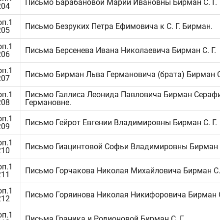
Письмо Барабановой Марии Ивановны Бирман С. Г.
204
оп.1
Письмо Безруких Петра Ефимовича к С. Г. Бирман.
205
оп.1
Письма Берсенева Ивана Николаевича Бирман С. Г.
206
оп.1
Письмо Бирман Льва Германовича (брата) Бирман С.
207
оп.1
Письмо Галлиса Леонида Павловича Бирман Сераф
208
Германовне.
оп.1
Письмо Гейрот Евгении Владимировны Бирман С. Г.
209
оп.1
Письмо Гиацинтовой Софьи Владимировны Бирман С
210
оп.1
Письмо Горчакова Николая Михайловича Бирман С. 
211
оп.1
Письмо Горяинова Николая Никифоровича Бирман С.
212
оп.1
Письма Граника и Родионовой Бирман С. Г.