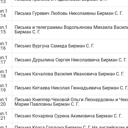
213
оп.1
Письма Гуревич Любовь Николаевны Бирман С. Г.
214
оп.1
Письма и телеграммы Водопьянова Михаила Васил
215
Бирман С. Г.
оп.1
Письмо Вургуна Самеда Бирман С. Г.
216
оп.1
Письмо Дурылина Сергея Николаевича Бирман С. Г.
217
оп.1
Письма Качалова Василия Ивановича Бирман С. Г.
218
оп.1
Письмо Китаева Николая Геннадьевича Бирман С. Г.
219
оп.1
Письмо Книппер-Чеховой Ольги Леонардовны и Чех
220
Марии Павловны Бирман С. Г.
оп.1
Письмо Кочаряна Сурена Акимовича Бирман С. Г.
221
оп.1
Письма Крэга Гордона Бирман С. Г. На английском 