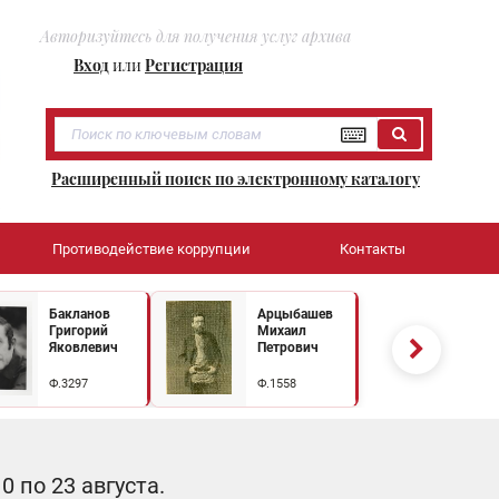
Авторизуйтесь для получения услуг архива
Вход
или
Регистрация
Расширенный поиск по электронному каталогу
Противодействие коррупции
Контакты
Бакланов
Арцыбашев
Григорий
Михаил
Яковлевич
Петрович
Ф.3297
Ф.1558
 по 23 августа.