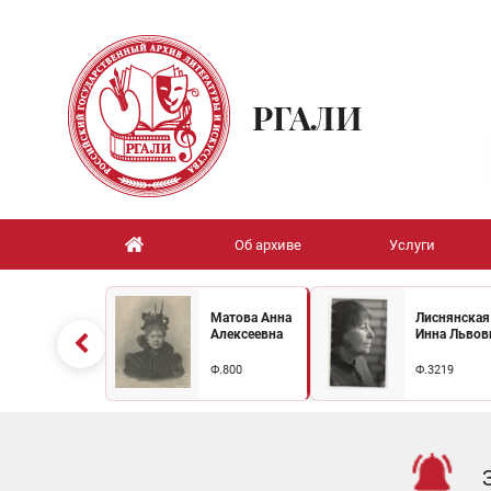
РГАЛИ
Об архиве
Услуги
Матова Анна
Лиснянская
Алексеевна
Инна Львов
Ф.800
Ф.3219