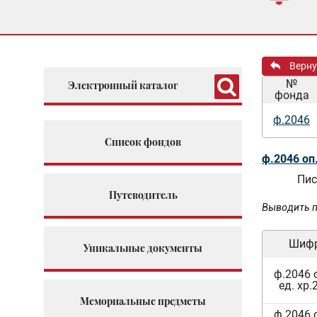
Верну
№
Электронный каталог
фонда
ф.2046
Список фондов
ф.2046 оп
Пис
Путеводитель
Выводить п
Шиф
Уникальные документы
ф.2046 
ед. хр.
Мемориальные предметы
ф.2046 