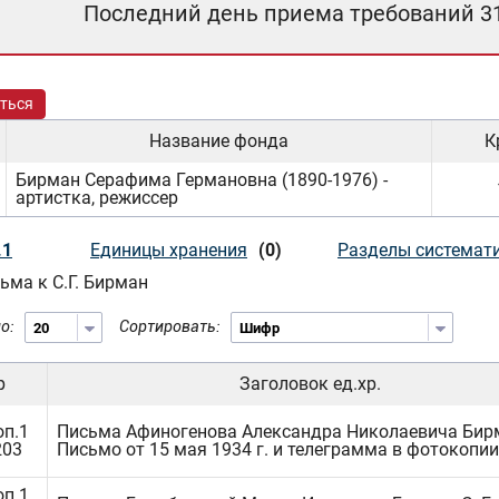
Последний день приема требований 3
ться
Название фонда
К
Бирман Серафима Германовна (1890-1976) -
артистка, режиссер
.1
Единицы хранения
(0)
Разделы системат
ьма к С.Г. Бирман
о:
Сортировать:
р
Заголовок ед.хр.
оп.1
Письма Афиногенова Александра Николаевича Бирма
203
Письмо от 15 мая 1934 г. и телеграмма в фотокопии
оп.1