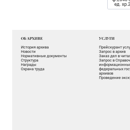
ед. хр.
ОБ АРХИВЕ
УСЛУГИ
История архива
Прейскурант услу
Новости
Запрос в архив
Нормативные документы
Заказ дел в чит
Структура
Запрос в Справоч
Награды
информационный
Охрана труда
федеральных гос
архивов
Проведение экск