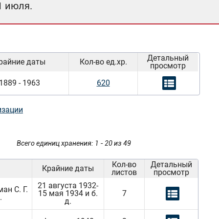
1 июля.
Детальный
райние даты
Кол-во ед.хр.
просмотр
1889 - 1963
620
изации
Всего единиц хранения: 1 - 20 из 49
Кол-во
Детальный
Крайние даты
листов
просмотр
21 августа 1932-
н С. Г.
15 мая 1934 и б.
7
.
д.