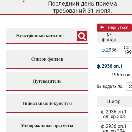
Последний день приема
требований 31 июля.
Вернуться
№
Электронный каталог
фонда
Сою
ф.2936
199
Список фондов
ф.2936 оп.1
1965 год
Путеводитель
Выводить по:
Шифр
Уникальные документы
ф.2936 оп.1
ед. хр.303
Мемориальные предметы
ф.2936 оп.1
ед. хр.304