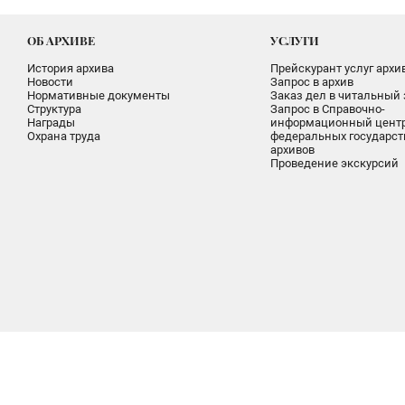
ОБ АРХИВЕ
УСЛУГИ
История архива
Прейскурант услуг архи
Новости
Запрос в архив
Нормативные документы
Заказ дел в читальный 
Структура
Запрос в Справочно-
Награды
информационный цент
Охрана труда
федеральных государс
архивов
Проведение экскурсий