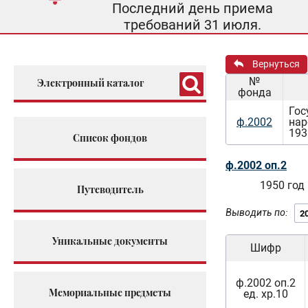
Последний день приема
требований 31 июля.
Вернуться
№
Электронный каталог
фонда
Гос
ф.2002
нар
193
Список фондов
ф.2002 оп.2
1950 год
Путеводитель
Выводить по:
Уникальные документы
Шифр
ф.2002 оп.2
Мемориальные предметы
ед. хр.10