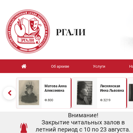
РГАЛИ
Об архиве
Услуги
Н
Матова Анна
Лиснянская
Алексеевна
Инна Львовна
Ф.800
Ф.3219
Внимание!
Закрытие читальных залов в
летний период с 10 по 23 августа.