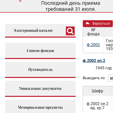
Последний день приема
требований 31 июля.
Вернуться
№
Электронный каталог
фонда
Гос
ф.2002
нар
193
Список фондов
ф.2002 оп.2
1945 год
Путеводитель
Выводить по:
Уникальные документы
Шифр
ф.2002 оп.2
Мемориальные предметы
ед. хр.7