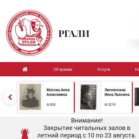
РГАЛИ
Об архиве
Услуги
Н
Матова Анна
Лиснянская
Алексеевна
Инна Львовна
Ф.800
Ф.3219
Внимание!
Закрытие читальных залов в
летний период с 10 по 23 августа.