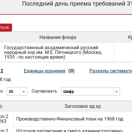
Последний день приема требований 3
ться
Название фонда
К
Государственный академический русский
народный хор им. М.Е. Пятницкого (Москва,
1935 - по настоящее время)
.2
Единицы хранения
(0)
Разделы системат
8 год
о:
Сортировать:
р
Заголовок ед.хр.
оп.2
Производственно-Финансовый план на 1968 год.
263
оп.2
Штатное расписание и смета административно-