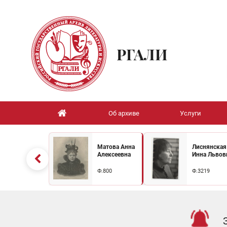
РГАЛИ
Об архиве
Услуги
Матова Анна
Лиснянская
Алексеевна
Инна Львов
Ф.800
Ф.3219