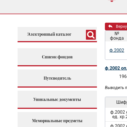
Верну
№
Электронный каталог
фонда
ф.2002
Список фондов
ф.2002 оп
196
Путеводитель
Выводить п
Уникальные документы
Шиф
ф.2002 
ед. хр.
Мемориальные предметы
ф.2002 