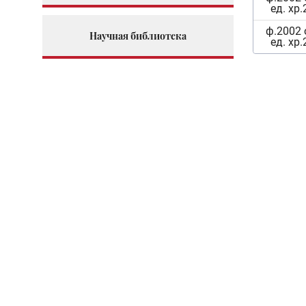
ед. хр.
ф.2002 
Научная библиотека
ед. хр.