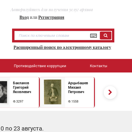
Авторизуйтесь для получения услуг архива
Вход
или
Регистрация
Расширенный поиск по электронному каталогу
Противодействие коррупции
Контакты
Бакланов
Арцыбашев
Григорий
Михаил
Яковлевич
Петрович
Ф.3297
Ф.1558
 по 23 августа.