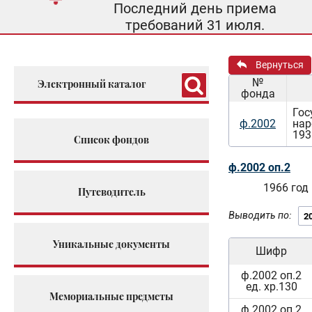
Последний день приема
требований 31 июля.
Вернуться
№
Электронный каталог
фонда
Гос
ф.2002
нар
193
Список фондов
ф.2002 оп.2
1966 год
Путеводитель
Выводить по:
Уникальные документы
Шифр
ф.2002 оп.2
ед. хр.130
Мемориальные предметы
ф.2002 оп.2