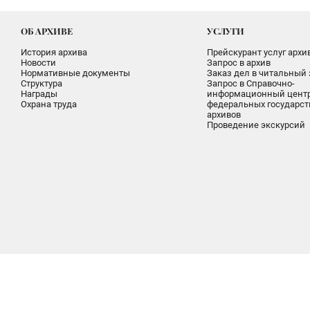
ОБ АРХИВЕ
УСЛУГИ
История архива
Прейскурант услуг архи
Новости
Запрос в архив
Нормативные документы
Заказ дел в читальный 
Структура
Запрос в Справочно-
Награды
информационный цент
Охрана труда
федеральных государс
архивов
Проведение экскурсий