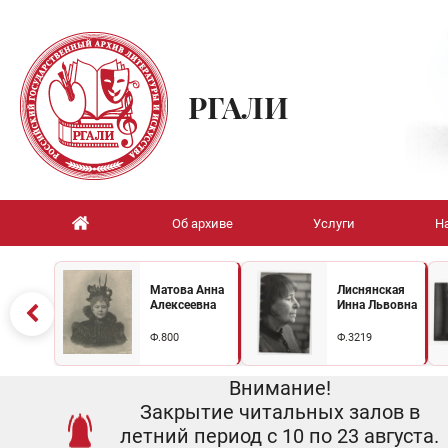
РГАЛИ
Об архиве
Услуги
Н
Матова Анна
Лиснянская
Алексеевна
Инна Львовна
Ф.800
Ф.3219
Внимание!
Закрытие читальных залов в
летний период с 10 по 23 августа.