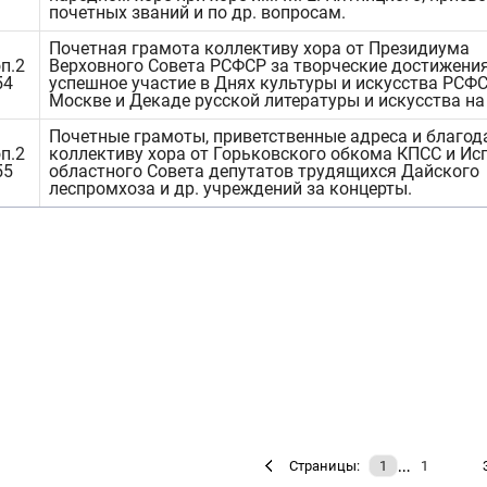
почетных званий и по др. вопросам.
Почетная грамота коллективу хора от Президиума
п.2
Верховного Совета РСФСР за творческие достижения
54
успешное участие в Днях культуры и искусства РСФС
Москве и Декаде русской литературы и искусства на
Почетные грамоты, приветственные адреса и благод
п.2
коллективу хора от Горьковского обкома КПСС и И
55
областного Совета депутатов трудящихся Дайского
леспромхоза и др. учреждений за концерты.
…
Страницы:
1
1