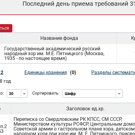
Последний день приема требований 3
ться
Название фонда
К
Государственный академический русский
народный хор им. М.Е. Пятницкого (Москва,
1935 - по настоящее время)
.2
Единицы хранения
(0)
Разделы системат
8 год
о:
Сортировать:
р
Заголовок ед.хр.
Переписка со Свердловским РК КПСС, СМ СССР,
Министерством культуры РСФСР, Центральным дом
п.2
Советской армии о гастрольном плане хора, детском
53
народном хоре при хоре им. М. Е. Пятницкого, присв