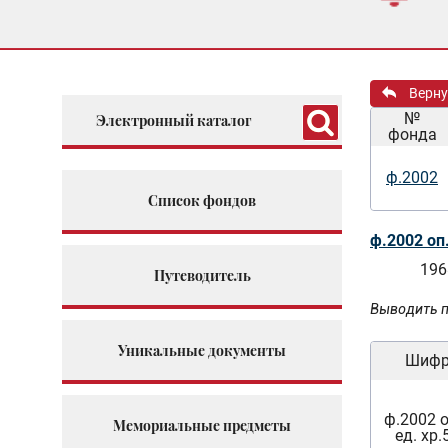
Верну
№
Электронный каталог
фонда
ф.2002
Список фондов
ф.2002 оп
196
Путеводитель
Выводить п
Уникальные документы
Шиф
ф.2002 о
Мемориальные предметы
ед. хр.