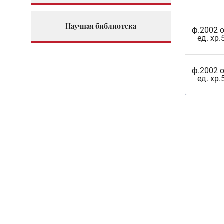
Научная библиотека
ф.2002 о
ед. хр.
ф.2002 о
ед. хр.