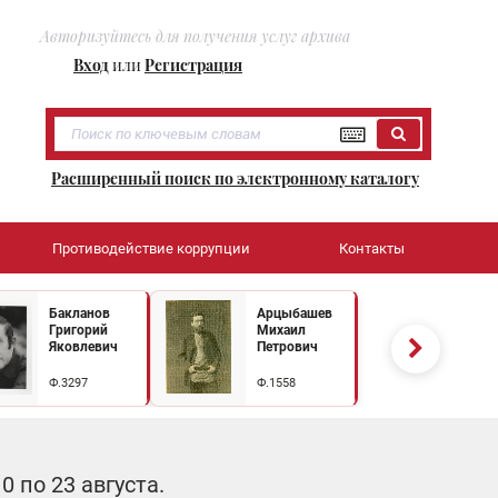
Авторизуйтесь для получения услуг архива
Вход
или
Регистрация
Расширенный поиск по электронному каталогу
Противодействие коррупции
Контакты
Бакланов
Арцыбашев
Григорий
Михаил
Яковлевич
Петрович
Ф.3297
Ф.1558
 по 23 августа.