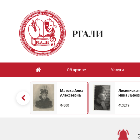
РГАЛИ
Об архиве
Услуги
Матова Анна
Лиснянская
Алексеевна
Инна Львов
Ф.800
Ф.3219